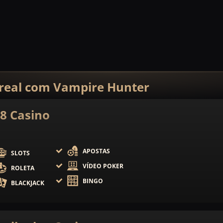
 real com Vampire Hunter
8 Casino
APOSTAS
SLOTS
VÍDEO POKER
ROLETA
BINGO
BLACKJACK