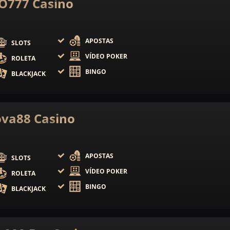
O777 Casino
APOSTAS
SLOTS
VÍDEO POKER
ROLETA
BINGO
BLACKJACK
va88 Casino
APOSTAS
SLOTS
VÍDEO POKER
ROLETA
BINGO
BLACKJACK