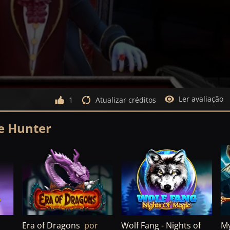
Ler avaliação
1
Atualizar créditos
e Hunter
gar gratuitamente
Era of Dragons
por
Wolf Fang - Nights of
My