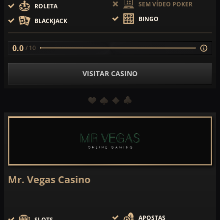
SEM VÍDEO POKER
ROLETA
BINGO
BLACKJACK
0.0
/ 10
VISITAR CASINO
Mr. Vegas Casino
APOSTAS
SLOTS