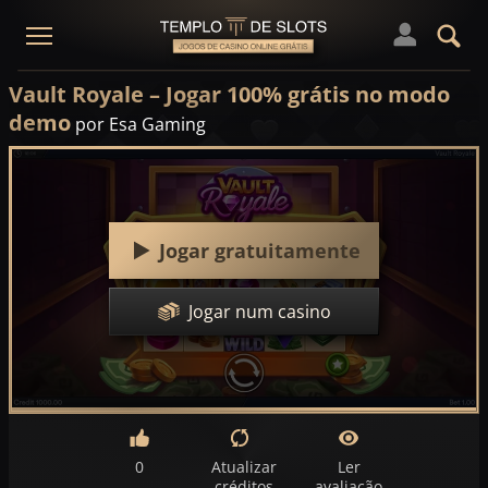
Vault Royale – Jogar 100% grátis no modo
demo
por Esa Gaming
Jogar gratuitamente
Jogar num casino
0
Atualizar
Ler
créditos
avaliação