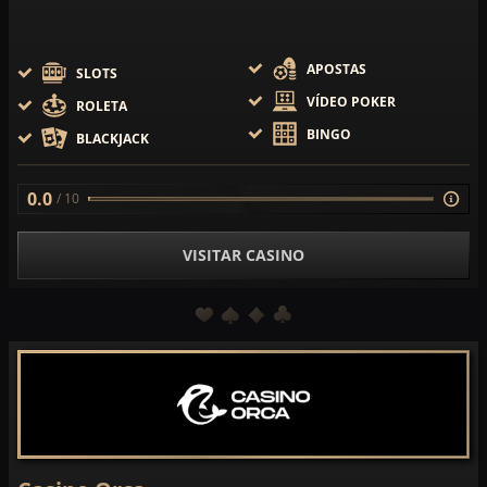
APOSTAS
SLOTS
VÍDEO POKER
ROLETA
BINGO
BLACKJACK
0.0
/ 10
VISITAR CASINO