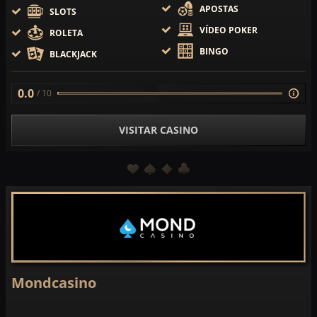
APOSTAS
SLOTS
VÍDEO POKER
ROLETA
BINGO
BLACKJACK
0.0
/ 10
VISITAR CASINO
Mondcasino