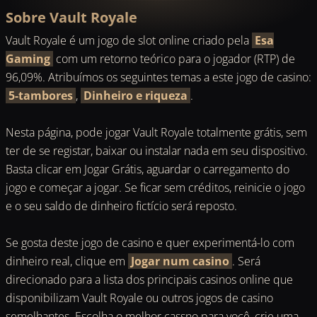
Sobre Vault Royale
Vault Royale é um jogo de slot online criado pela
Esa
Gaming
com um retorno teórico para o jogador (RTP) de
96,09%. Atribuímos os seguintes temas a este jogo de casino:
5-tambores
,
Dinheiro e riqueza
.
Nesta página, pode jogar Vault Royale totalmente grátis, sem
ter de se registar, baixar ou instalar nada em seu dispositivo.
Basta clicar em Jogar Grátis, aguardar o carregamento do
jogo e começar a jogar. Se ficar sem créditos, reinicie o jogo
e o seu saldo de dinheiro fictício será reposto.
Se gosta deste jogo de casino e quer experimentá-lo com
dinheiro real, clique em
Jogar num casino
. Será
direcionado para a lista dos principais casinos online que
disponibilizam Vault Royale ou outros jogos de casino
semelhantes. Escolha o melhor cassno para você, crie uma