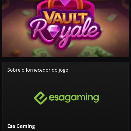
Sobre o fornecedor do jogo
Esa Gaming