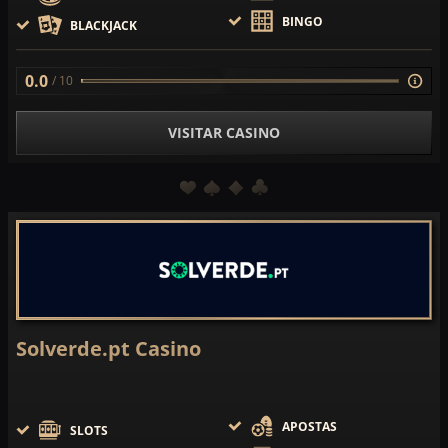
BINGO
BLACKJACK
0.0
/ 10
VISITAR CASINO
Solverde.pt Casino
APOSTAS
SLOTS