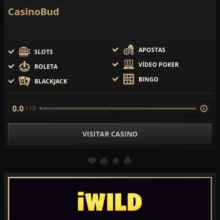
CasinoBud
APOSTAS
SLOTS
VÍDEO POKER
ROLETA
BINGO
BLACKJACK
0.0
/ 10
VISITAR CASINO