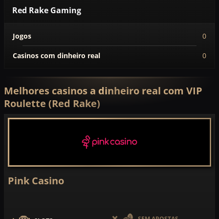
Red Rake Gaming
Jogos
0
Casinos com dinheiro real
0
Melhores casinos a dinheiro real com VIP
Roulette (Red Rake)
Pink Casino
SEM APOSTAS