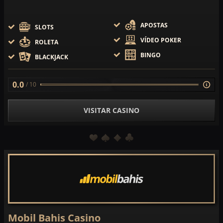
APOSTAS
SLOTS
VÍDEO POKER
ROLETA
BINGO
BLACKJACK
0.0
/ 10
VISITAR CASINO
Mobil Bahis Casino