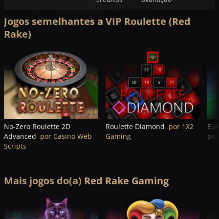
Jogos semelhantes a VIP Roulette (Red
Rake)
No-Zero Roulette 2D
Roulette Diamond
por 1X2
Eur
Advanced
por Casino Web
Gaming
por
Scripts
Mais jogos do(a) Red Rake Gaming