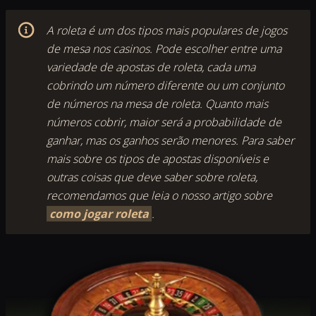
A roleta é um dos tipos mais populares de jogos
de mesa nos casinos. Pode escolher entre uma
variedade de apostas de roleta, cada uma
cobrindo um número diferente ou um conjunto
de números na mesa de roleta. Quanto mais
números cobrir, maior será a probabilidade de
ganhar, mas os ganhos serão menores. Para saber
mais sobre os tipos de apostas disponíveis e
outras coisas que deve saber sobre roleta,
recomendamos que leia o nosso artigo sobre
como jogar roleta
.