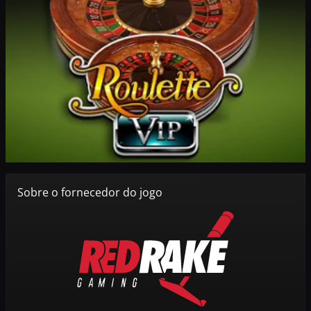
Sobre o fornecedor do jogo