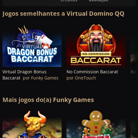
Jogar gratuitamente
Jogos semelhantes a Virtual Domino QQ
Jogar num casino
Virtual Dragon Bonus
No Commission Baccarat
Bac
Baccarat
por Funky Games
por OneTouch
Mais jogos do(a) Funky Games