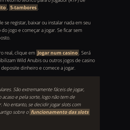
 retorno teórico para o jogador (RTP) de
ito
,
5-tambores
.
e se registar, baixar ou instalar nada em seu
o do jogo e começar a jogar. Se ficar sem
posto.
ro real, clique em
Jogar num casino
. Será
nibilizam Wild Anubis ou outros jogos de casino
 deposite dinheiro e comece a jogar.
lares. São extremamente fáceis de jogar,
 acaso e pela sorte, logo não tem de
 No entanto, se decidir jogar slots com
artigo sobre o
funcionamento das slots