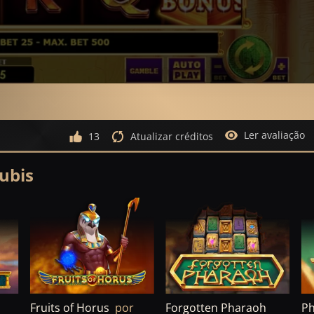
Ler avaliação
13
Atualizar créditos
ubis
Fruits of Horus
por
Forgotten Pharaoh
Ph