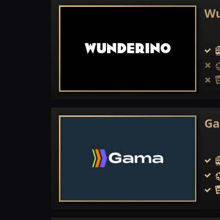
Wu
Ga