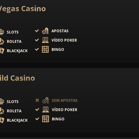
Vegas Casino
APOSTAS
SLOTS
VÍDEO POKER
ROLETA
BINGO
BLACKJACK
ild Casino
SEM APOSTAS
SLOTS
VÍDEO POKER
ROLETA
BINGO
BLACKJACK