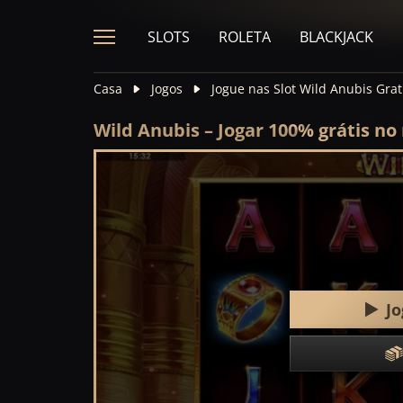
SLOTS
ROLETA
BLACKJACK
Casa
Jogos
Jogue nas Slot Wild Anubis Gra
Wild Anubis – Jogar 100% grátis 
Jo