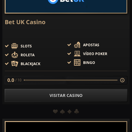
Bet UK Casino
APOSTAS
SLOTS
VÍDEO POKER
ROLETA
BINGO
BLACKJACK
0.0
/ 10
VISITAR CASINO