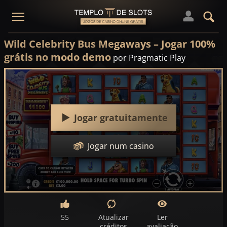
Wild Celebrity Bus Megaways – Jogar 100%
grátis no modo demo
por Pragmatic Play
Jogar gratuitamente
Jogar num casino
55
Atualizar
Ler
créditos
avaliação