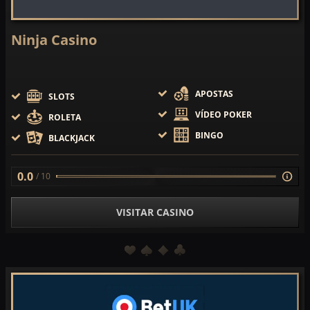
Ninja Casino
APOSTAS
SLOTS
VÍDEO POKER
ROLETA
BINGO
BLACKJACK
0.0
/ 10
VISITAR CASINO