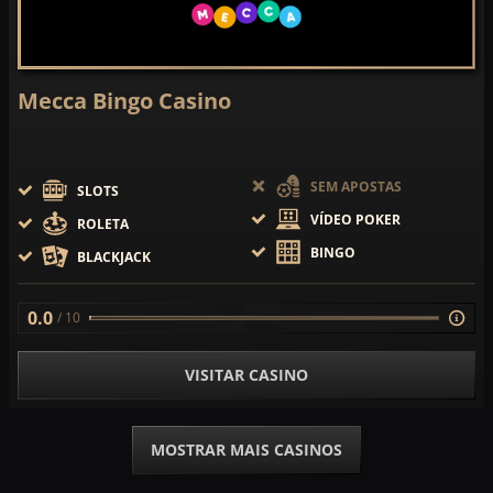
Mecca Bingo Casino
SEM APOSTAS
SLOTS
VÍDEO POKER
ROLETA
BINGO
BLACKJACK
0.0
/ 10
VISITAR CASINO
MOSTRAR MAIS CASINOS