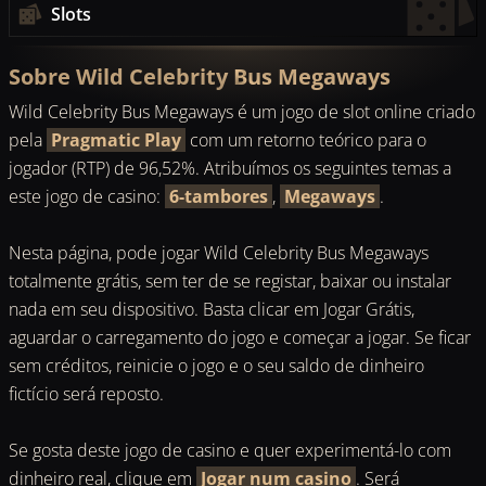
Slots
Sobre Wild Celebrity Bus Megaways
Wild Celebrity Bus Megaways é um jogo de slot online criado
pela
Pragmatic Play
com um retorno teórico para o
jogador (RTP) de 96,52%. Atribuímos os seguintes temas a
este jogo de casino:
6-tambores
,
Megaways
.
Nesta página, pode jogar Wild Celebrity Bus Megaways
totalmente grátis, sem ter de se registar, baixar ou instalar
nada em seu dispositivo. Basta clicar em Jogar Grátis,
aguardar o carregamento do jogo e começar a jogar. Se ficar
sem créditos, reinicie o jogo e o seu saldo de dinheiro
fictício será reposto.
Se gosta deste jogo de casino e quer experimentá-lo com
dinheiro real, clique em
Jogar num casino
. Será