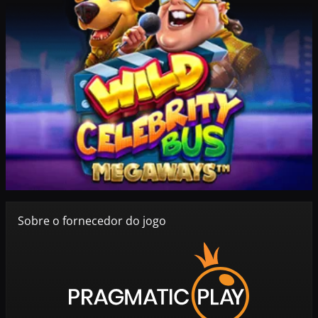
Sobre o fornecedor do jogo