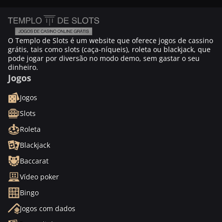
O Templo de Slots é um website que oferece jogos de cassino
grátis, tais como slots (caça-níqueis), roleta ou blackjack, que
pode jogar por diversão no modo demo, sem gastar o seu
dinheiro.
Jogos
Jogos
Slots
Roleta
Blackjack
Baccarat
Vídeo poker
Bingo
Jogos com dados