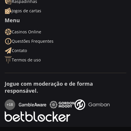
Raspadinhas
Jogos de cartas
Menu
Casinos Online
Questões Frequentes
Contato
Termos de uso
Jogue com moderação e de forma
responsável.