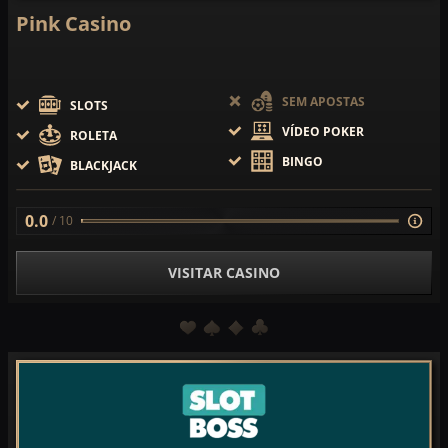
Pink Casino
SEM APOSTAS
SLOTS
VÍDEO POKER
ROLETA
BINGO
BLACKJACK
0.0
/ 10
VISITAR CASINO