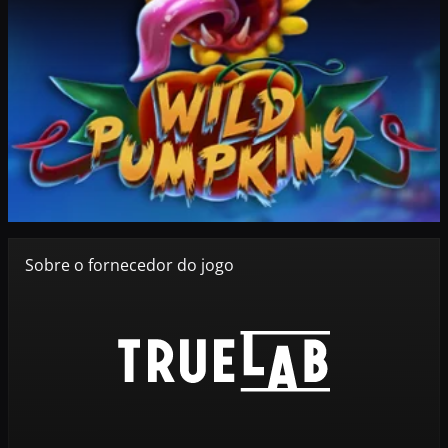
Sobre o fornecedor do jogo