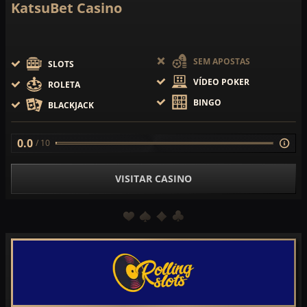
KatsuBet Casino
SEM APOSTAS
SLOTS
VÍDEO POKER
ROLETA
BINGO
BLACKJACK
0.0
/ 10
VISITAR CASINO