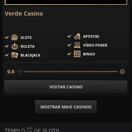
Verde Casino
APOSTAS
SLOTS
VÍDEO POKER
ROLETA
BINGO
BLACKJACK
0.0
/ 10
VISITAR CASINO
MOSTRAR MAIS CASINOS