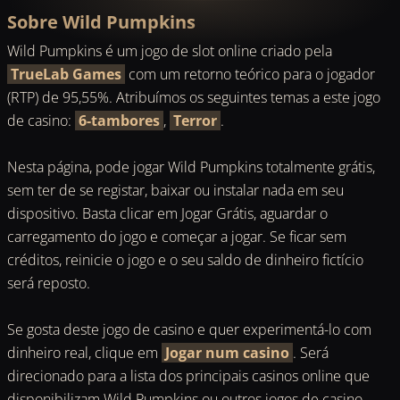
Sobre Wild Pumpkins
Wild Pumpkins é um jogo de slot online criado pela
TrueLab Games
com um retorno teórico para o jogador
(RTP) de 95,55%. Atribuímos os seguintes temas a este jogo
de casino:
6-tambores
,
Terror
.
Nesta página, pode jogar Wild Pumpkins totalmente grátis,
sem ter de se registar, baixar ou instalar nada em seu
dispositivo. Basta clicar em Jogar Grátis, aguardar o
carregamento do jogo e começar a jogar. Se ficar sem
créditos, reinicie o jogo e o seu saldo de dinheiro fictício
será reposto.
Se gosta deste jogo de casino e quer experimentá-lo com
dinheiro real, clique em
Jogar num casino
. Será
direcionado para a lista dos principais casinos online que
disponibilizam Wild Pumpkins ou outros jogos de casino