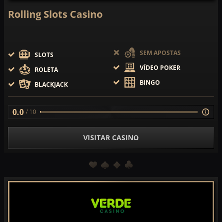
Rolling Slots Casino
SEM APOSTAS
SLOTS
VÍDEO POKER
ROLETA
BINGO
BLACKJACK
0.0
/ 10
VISITAR CASINO