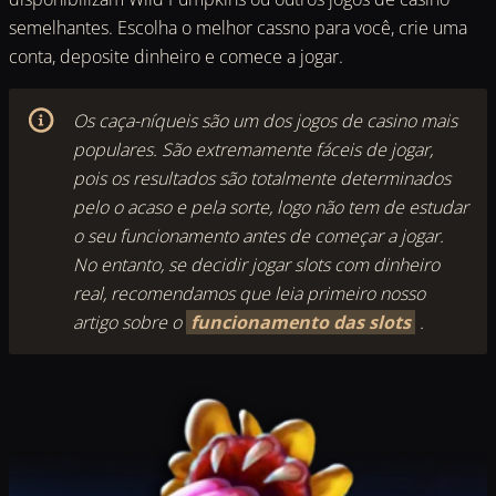
semelhantes. Escolha o melhor cassno para você, crie uma
conta, deposite dinheiro e comece a jogar.
Os caça-níqueis são um dos jogos de casino mais
populares. São extremamente fáceis de jogar,
pois os resultados são totalmente determinados
pelo o acaso e pela sorte, logo não tem de estudar
o seu funcionamento antes de começar a jogar.
No entanto, se decidir jogar slots com dinheiro
real, recomendamos que leia primeiro nosso
artigo sobre o
funcionamento das slots
.