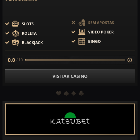
SEM APOSTAS
SLOTS
VÍDEO POKER
ROLETA
BINGO
BLACKJACK
0.0
/ 10
VISITAR CASINO