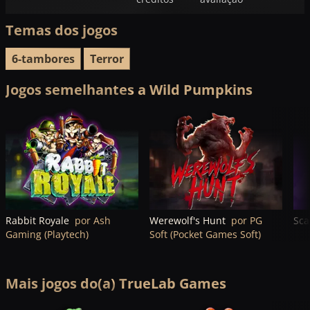
Temas dos jogos
6-tambores
Terror
Jogos semelhantes a Wild Pumpkins
Rabbit Royale
por Ash
Werewolf's Hunt
por PG
Sca
Gaming (Playtech)
Soft (Pocket Games Soft)
Mais jogos do(a) TrueLab Games