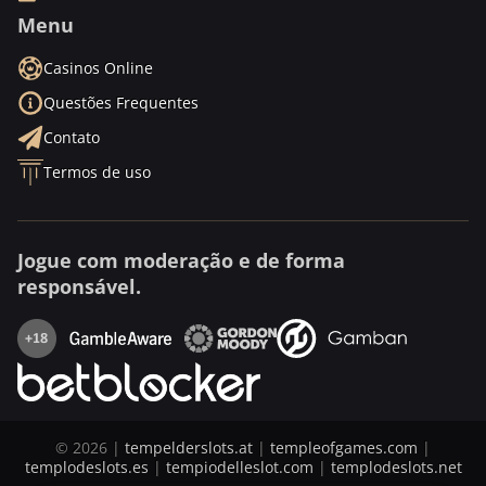
Menu
Casinos Online
Questões Frequentes
Contato
Termos de uso
Jogue com moderação e de forma
responsável.
© 2026 |
tempelderslots.at
|
templeofgames.com
|
templodeslots.es
|
tempiodelleslot.com
|
templodeslots.net