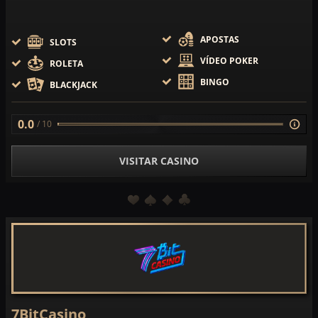
APOSTAS
SLOTS
VÍDEO POKER
ROLETA
BINGO
BLACKJACK
0.0
/ 10
VISITAR CASINO
7BitCasino