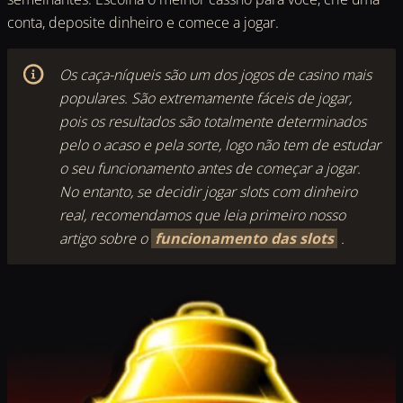
conta, deposite dinheiro e comece a jogar.
Os caça-níqueis são um dos jogos de casino mais
populares. São extremamente fáceis de jogar,
pois os resultados são totalmente determinados
pelo o acaso e pela sorte, logo não tem de estudar
o seu funcionamento antes de começar a jogar.
No entanto, se decidir jogar slots com dinheiro
real, recomendamos que leia primeiro nosso
artigo sobre o
funcionamento das slots
.