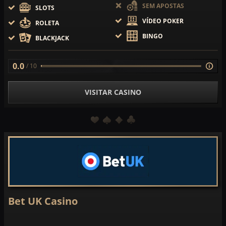
SEM APOSTAS
SLOTS
VÍDEO POKER
ROLETA
BINGO
BLACKJACK
0.0
/ 10
VISITAR CASINO
Bet UK Casino