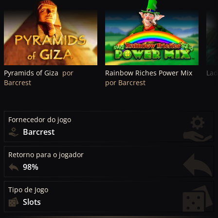
Pyramids of Giza
por
Rainbow Riches Power Mix
Lad
Barcrest
por Barcrest
Fornecedor do jogo
Barcrest
Retorno para o jogador
98%
Tipo de Jogo
Slots