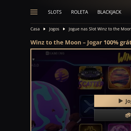
SLOTS
ROLETA
BLACKJACK
Casa
Jogos
Jogue nas Slot Winz to the Moo
Winz to the Moon – Jogar 100% gr
Jo