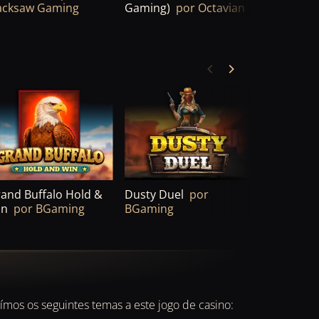
acksaw Gaming
Gaming)
por Octavian
Winter Tr
and Win
p
and Buffalo Hold &
Dusty Duel
por
in
por BGaming
BGaming
uímos os seguintes temas a este jogo de casino: