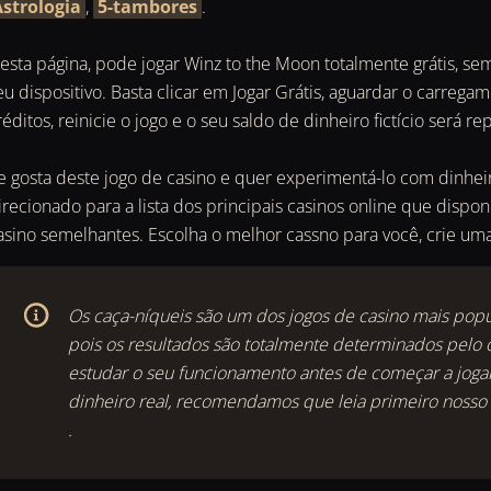
Astrologia
,
5-tambores
.
esta página, pode jogar Winz to the Moon totalmente grátis, sem 
eu dispositivo. Basta clicar em Jogar Grátis, aguardar o carrega
réditos, reinicie o jogo e o seu saldo de dinheiro fictício será re
e gosta deste jogo de casino e quer experimentá-lo com dinhei
irecionado para a lista dos principais casinos online que dispo
asino semelhantes. Escolha o melhor cassno para você, crie uma
Os caça-níqueis são um dos jogos de casino mais popu
pois os resultados são totalmente determinados pelo o
estudar o seu funcionamento antes de começar a jogar.
dinheiro real, recomendamos que leia primeiro nosso 
.