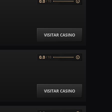
0.0
/ 10
VISITAR CASINO
0.0
/ 10
VISITAR CASINO