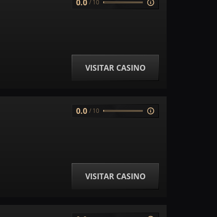
0.0
/ 10
VISITAR CASINO
0.0
/ 10
VISITAR CASINO