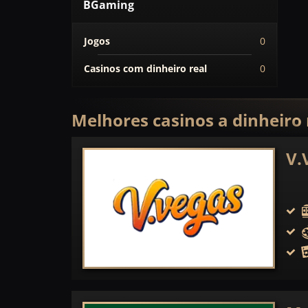
BGaming
Jogos
0
Casinos com dinheiro real
0
Melhores casinos a dinheiro
V.