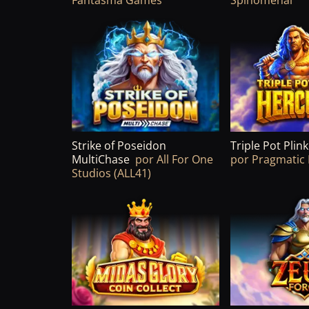
Fantasma Games
Spinomenal
Strike of Poseidon
Triple Pot Plin
MultiChase
por All For One
por Pragmatic 
Studios (ALL41)