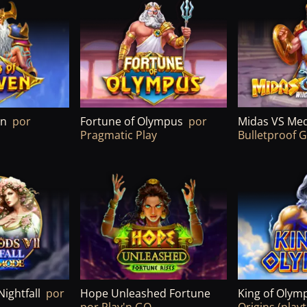
en
por
Fortune of Olympus
por
Midas VS Me
Pragmatic Play
Bulletproof 
ightfall
por
Hope Unleashed Fortune
King of Olym