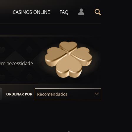
CASINOS ONLINE
FAQ
 sem necessidade
ORDENAR POR