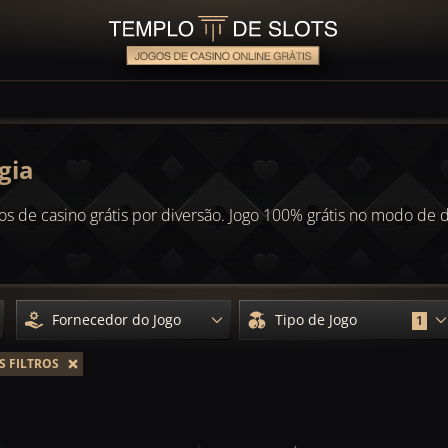
gia
ogos de casino grátis por diversão. Jogo 100% grátis no modo de
Fornecedor do Jogo
Tipo de Jogo
1
S FILTROS