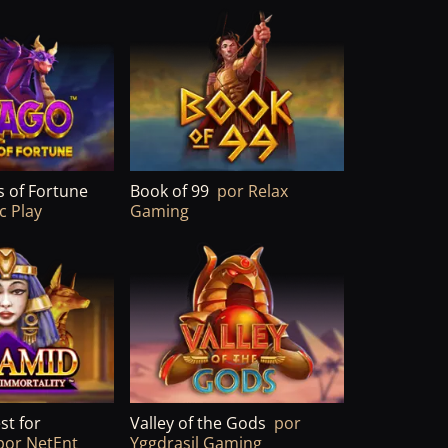
s of Fortune
Book of 99
por Relax
c Play
Gaming
st for
Valley of the Gods
por
por NetEnt
Yggdrasil Gaming