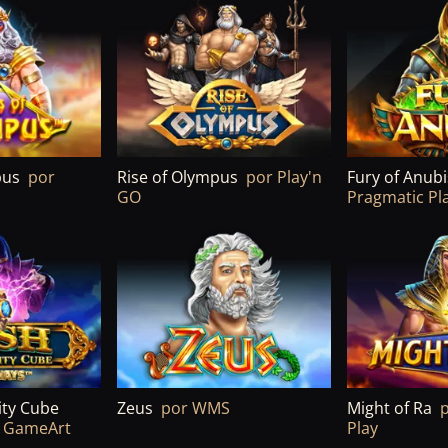
pus
por
Rise of Olympus
por Play'n
Fury of Anubi
GO
Pragmatic Pl
ity Cube
Zeus
por WMS
Might of Ra
 GameArt
Play