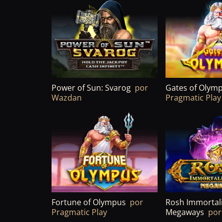
Power of Sun: Svarog
por
Gates of Olym
Wazdan
Pragmatic Play
Fortune of Olympus
por
Rosh Immortal
Pragmatic Play
Megaways
por