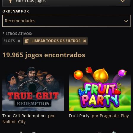
Filtro dos Jogos
ORDENAR POR
FILTROS ATIVOS:
SLOTS
LIMPAR TODOS OS FILTROS
19.965 jogos encontrados
True Grit Redemption
por
Fruit Party
por Pragmatic Play
Nolimit City