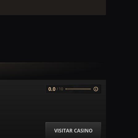
0.0
/ 10
VISITAR CASINO