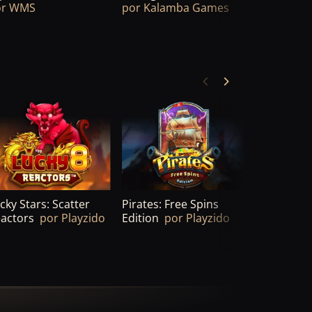
or WMS
por Kalamba Games
Lucha Chill
Playzido
cky Stars: Scatter
Pirates: Free Spins
actors
por Playzido
Edition
por Playzido