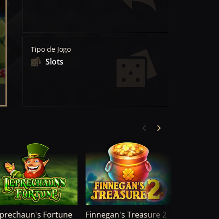
Tipo de Jogo
Slots
Clover Go
Pragmatic
prechaun's Fortune
Finnegan's Treasure 2