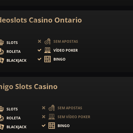
deoslots Casino Ontario
SEM APOSTAS
SLOTS
VÍDEO POKER
ROLETA
BINGO
BLACKJACK
igo Slots Casino
SEM APOSTAS
SLOTS
SEM VÍDEO POKER
ROLETA
BINGO
BLACKJACK