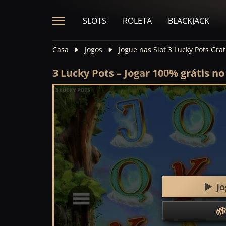
SLOTS
ROLETA
BLACKJACK
Casa
Jogos
Jogue nas Slot 3 Lucky Pots Gra
3 Lucky Pots – Jogar 100% grátis 
Jo