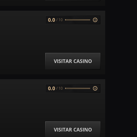
0.0
/ 10
VISITAR CASINO
0.0
/ 10
VISITAR CASINO