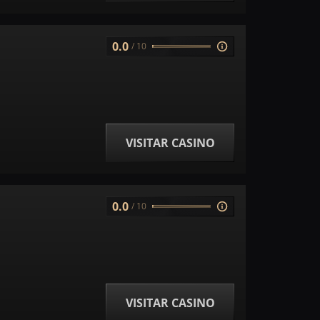
0.0
/ 10
VISITAR CASINO
0.0
/ 10
VISITAR CASINO