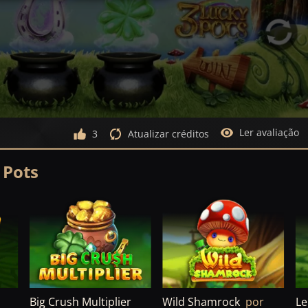
Ler avaliação
3
Atualizar créditos
 Pots
t
Big Crush Multiplier
Wild Shamrock
por
Le