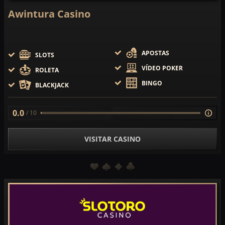
Awintura Casino
APOSTAS
SLOTS
VÍDEO POKER
ROLETA
BINGO
BLACKJACK
0.0
/ 10
VISITAR CASINO