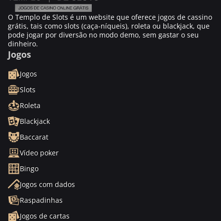
O Templo de Slots é um website que oferece jogos de cassino
grátis, tais como slots (caça-níqueis), roleta ou blackjack, que
pode jogar por diversão no modo demo, sem gastar o seu
dinheiro.
Jogos
Jogos
Slots
Roleta
Blackjack
Baccarat
Vídeo poker
Bingo
Jogos com dados
Raspadinhas
Jogos de cartas