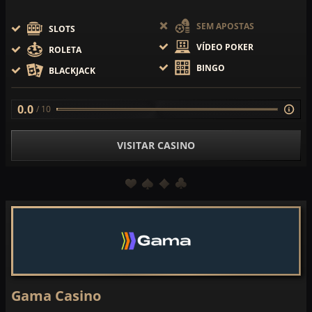
SEM APOSTAS
SLOTS
VÍDEO POKER
ROLETA
BINGO
BLACKJACK
0.0
/ 10
VISITAR CASINO
Gama Casino