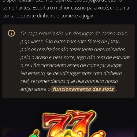
semelhantes. Escolha o melhor cassno para você, crie uma
conta, deposite dinheiro e comece a jogar.
Os caça-níqueis são um dos jogos de casino mais
populares. São extremamente fáceis de jogar,
pois os resultados são totalmente determinados
pelo o acaso e pela sorte, logo não tem de estudar
o seu funcionamento antes de começar a jogar.
No entanto, se decidir jogar slots com dinheiro
real, recomendamos que leia primeiro nosso
artigo sobre o
funcionamento das slots
.