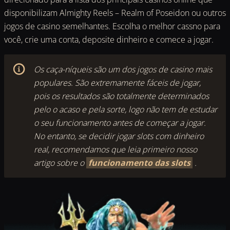
disponibilizam Almighty Reels – Realm of Poseidon ou outros
jogos de casino semelhantes. Escolha o melhor cassno para
você, crie uma conta, deposite dinheiro e comece a jogar.
Os caça-níqueis são um dos jogos de casino mais
populares. São extremamente fáceis de jogar,
pois os resultados são totalmente determinados
pelo o acaso e pela sorte, logo não tem de estudar
o seu funcionamento antes de começar a jogar.
No entanto, se decidir jogar slots com dinheiro
real, recomendamos que leia primeiro nosso
artigo sobre o
funcionamento das slots
.