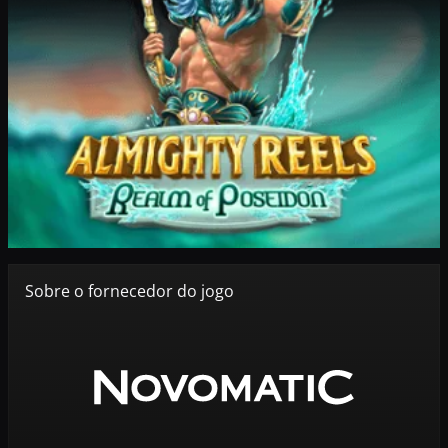
Sobre o fornecedor do jogo