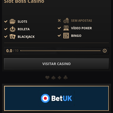
Slot Boss Casino
SEM APOSTAS
SLOTS
VÍDEO POKER
ROLETA
BINGO
BLACKJACK
0.0
/ 10
VISITAR CASINO