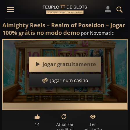
Almighty Reels – Realm of Poseidon – Jogar
100% grátis no modo demo
por Novomatic
Jogar gratuitamente
Jogar num casino
14
Atualizar
Ler
créditos
avaliação