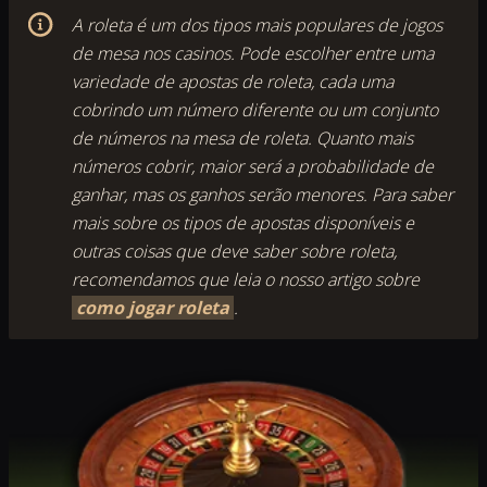
A roleta é um dos tipos mais populares de jogos
de mesa nos casinos. Pode escolher entre uma
variedade de apostas de roleta, cada uma
cobrindo um número diferente ou um conjunto
de números na mesa de roleta. Quanto mais
números cobrir, maior será a probabilidade de
ganhar, mas os ganhos serão menores. Para saber
mais sobre os tipos de apostas disponíveis e
outras coisas que deve saber sobre roleta,
recomendamos que leia o nosso artigo sobre
como jogar roleta
.