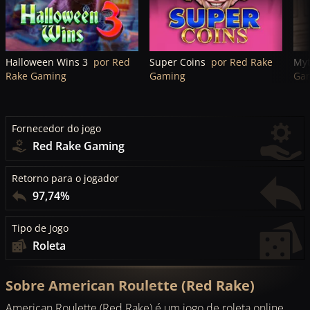
Halloween Wins 3
por Red
Super Coins
por Red Rake
Myt
Rake Gaming
Gaming
Ga
Fornecedor do jogo
Red Rake Gaming
Retorno para o jogador
97,74%
Tipo de Jogo
Roleta
Sobre American Roulette (Red Rake)
American Roulette (Red Rake) é um jogo de roleta online