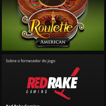
Sobre o fornecedor do jogo