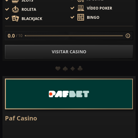
SLOTS
VÍDEO POKER
ROLETA
BINGO
BLACKJACK
0.0
/ 10
VISITAR CASINO
Paf Casino