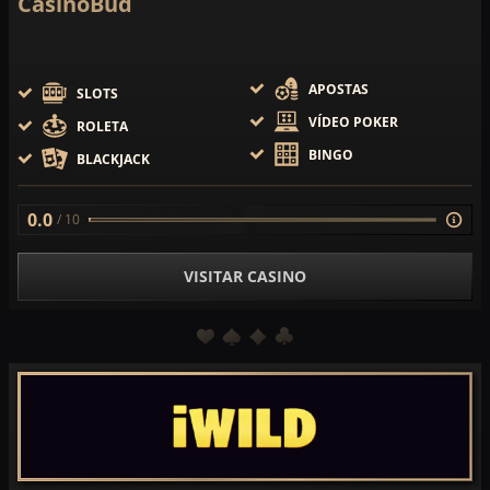
CasinoBud
APOSTAS
SLOTS
VÍDEO POKER
ROLETA
BINGO
BLACKJACK
0.0
/ 10
VISITAR CASINO