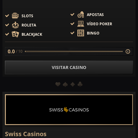
APOSTAS
SLOTS
VÍDEO POKER
ROLETA
BINGO
BLACKJACK
0.0
/ 10
VISITAR CASINO
Swiss Casinos