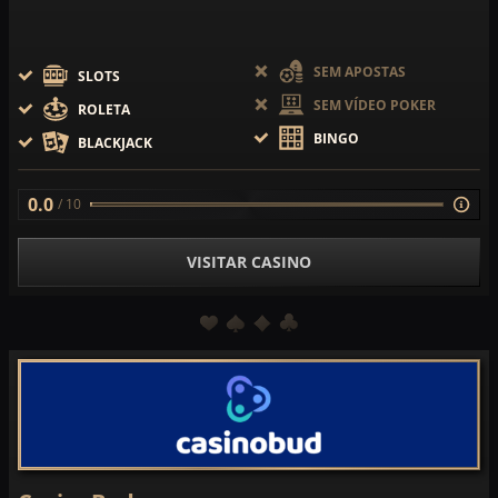
SEM APOSTAS
SLOTS
SEM VÍDEO POKER
ROLETA
BINGO
BLACKJACK
0.0
/ 10
VISITAR CASINO