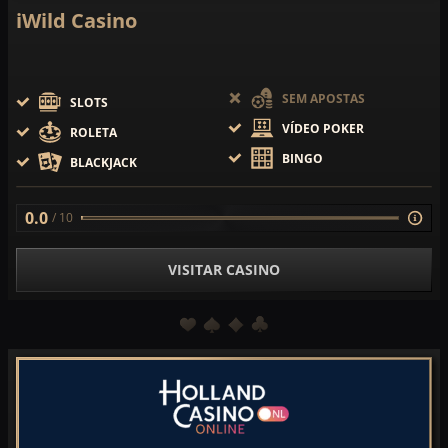
iWild Casino
SEM APOSTAS
SLOTS
VÍDEO POKER
ROLETA
BINGO
BLACKJACK
0.0
/ 10
VISITAR CASINO