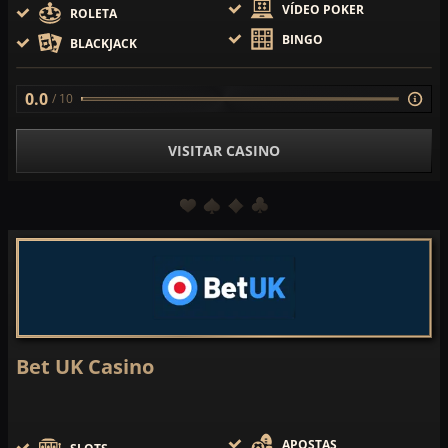
VÍDEO POKER
ROLETA
BINGO
BLACKJACK
0.0
/ 10
VISITAR CASINO
Bet UK Casino
APOSTAS