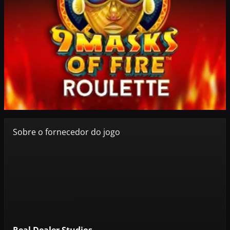
Sobre o fornecedor do jogo