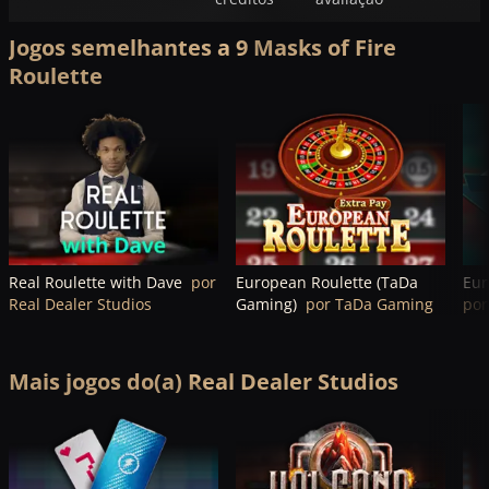
Jogos semelhantes a 9 Masks of Fire
Roulette
Real Roulette with Dave
por
European Roulette (TaDa
Eur
Real Dealer Studios
Gaming)
por TaDa Gaming
por
Mais jogos do(a) Real Dealer Studios