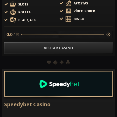
APOSTAS
SLOTS
VÍDEO POKER
ROLETA
BINGO
BLACKJACK
0.0
/ 10
VISITAR CASINO
Speedybet Casino