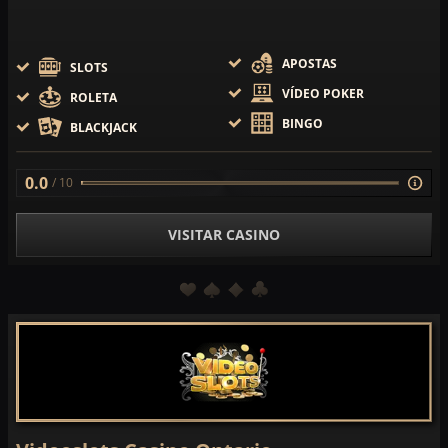
APOSTAS
SLOTS
VÍDEO POKER
ROLETA
BINGO
BLACKJACK
0.0
/ 10
VISITAR CASINO