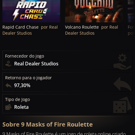
Rapid Card Chase
por Real
Volcano Roulette
por Real
For
Dealer Studios
Dealer Studios
por
Fornecedor do jogo
Real Dealer Studios
Retorno para o jogador
97,30%
Tipo de Jogo
Roleta
Sobre 9 Masks of Fire Roulette
9 Masks of Fire Roulette é um jogo de roleta online criado