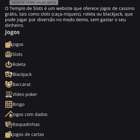
O Templo de Slots é um website que oferece jogos de cassino
grátis, tais como slots (caça-níqueis), roleta ou blackjack, que
pode jogar por diversão no modo demo, sem gastar o seu
dinheiro.
Jogos
Jogos
Slots
Roleta
Blackjack
Baccarat
Vídeo poker
Bingo
Jogos com dados
Raspadinhas
Jogos de cartas