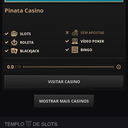
Pinata Casino
SEM APOSTAS
SLOTS
VÍDEO POKER
ROLETA
BINGO
BLACKJACK
0.0
/ 10
VISITAR CASINO
MOSTRAR MAIS CASINOS