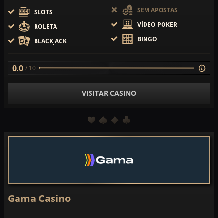
SEM APOSTAS
SLOTS
VÍDEO POKER
ROLETA
BINGO
BLACKJACK
0.0
/ 10
VISITAR CASINO
Gama Casino