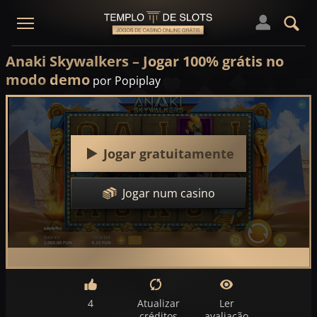
Anaki Skywalkers – Jogar 100% grátis no
modo demo
por Popiplay
Jogar gratuitamente
Jogar num casino
4
Atualizar
Ler
créditos
avaliação