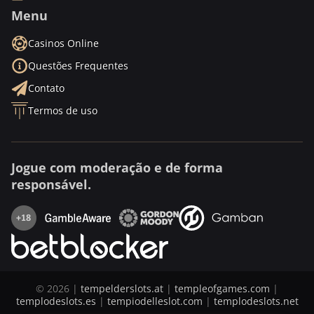
Menu
Casinos Online
Questões Frequentes
Contato
Termos de uso
Jogue com moderação e de forma
responsável.
© 2026 |
tempelderslots.at
|
templeofgames.com
|
templodeslots.es
|
tempiodelleslot.com
|
templodeslots.net