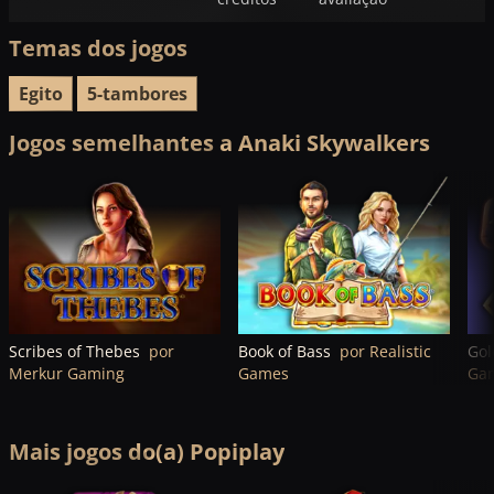
Temas dos jogos
Egito
5-tambores
Jogos semelhantes a Anaki Skywalkers
Scribes of Thebes
por
Book of Bass
por Realistic
Gol
Merkur Gaming
Games
Ga
Mais jogos do(a) Popiplay