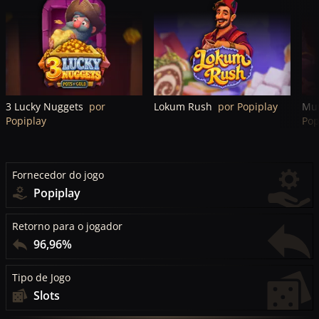
3 Lucky Nuggets
por
Lokum Rush
por Popiplay
Mu
Popiplay
Pop
Fornecedor do jogo
Popiplay
Retorno para o jogador
96,96%
Tipo de Jogo
Slots