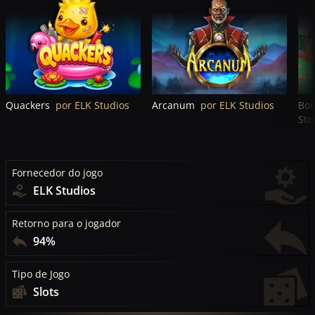
Quackers
por ELK Studios
Arcanum
por ELK Studios
Boo
Stu
Fornecedor do jogo
ELK Studios
Retorno para o jogador
94%
Tipo de Jogo
Slots