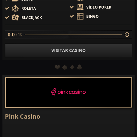
VÍDEO POKER
ROLETA
BINGO
BLACKJACK
0.0
/ 10
VISITAR CASINO
Pink Casino