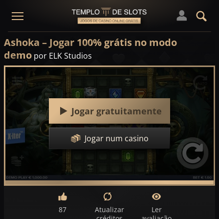
Ashoka – Jogar 100% grátis no modo
demo
por ELK Studios
Jogar gratuitamente
Jogar num casino
87
Atualizar
Ler
créditos
avaliação