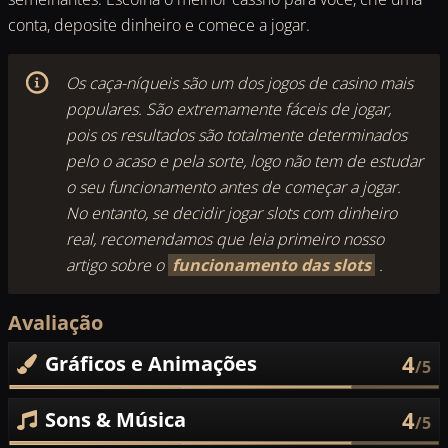
conta, deposite dinheiro e comece a jogar.
Os caça-níqueis são um dos jogos de casino mais
populares. São extremamente fáceis de jogar,
pois os resultados são totalmente determinados
pelo o acaso e pela sorte, logo não tem de estudar
o seu funcionamento antes de começar a jogar.
No entanto, se decidir jogar slots com dinheiro
real, recomendamos que leia primeiro nosso
artigo sobre o
funcionamento das slots
.
Avaliação
4
Gráficos e Animações
/5
4
Sons & Música
/5