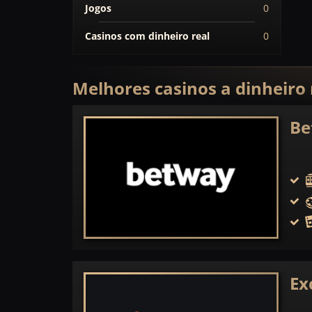
Jogos
0
Casinos com dinheiro real
0
Melhores casinos a dinheiro
Be
Ex