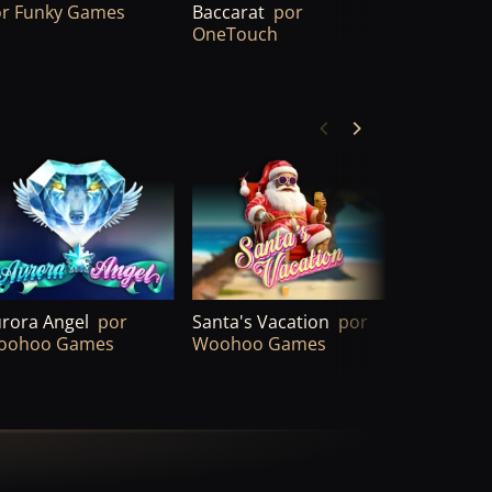
r Funky Games
Baccarat
por
OneTouch
Sushi Wins
Rolls
por
Games
rora Angel
por
Santa's Vacation
por
oohoo Games
Woohoo Games