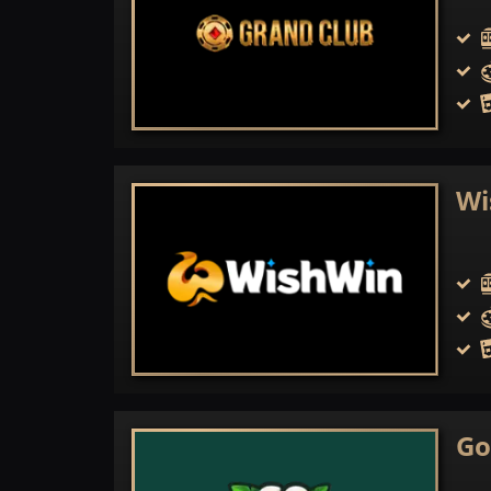
Wi
Go