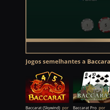
Jogos semelhantes a Baccar
Baccarat (Skywind)
por
Baccarat Pro
por