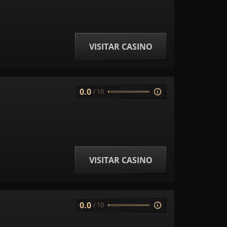
VISITAR CASINO
0.0
/ 10
VISITAR CASINO
0.0
/ 10