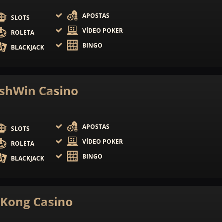
APOSTAS
SLOTS
VÍDEO POKER
ROLETA
BINGO
BLACKJACK
shWin Casino
APOSTAS
SLOTS
VÍDEO POKER
ROLETA
BINGO
BLACKJACK
Kong Casino