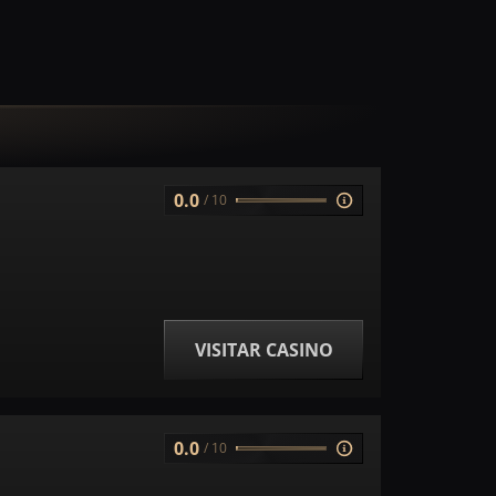
0.0
/ 10
VISITAR CASINO
0.0
/ 10