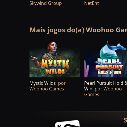
Skywind Group
NetEnt
Mais jogos do(a) Woohoo G
Mystic Wilds
por
Pearl Pursuit Hold 
Woohoo Games
Win
por Woohoo
Games