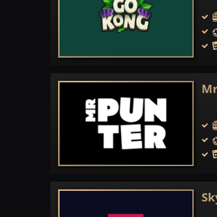
Mr
Sk