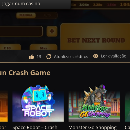
Jogar num casino
Ler avaliação
13
Atualizar créditos
Run Crash Game
por
Space Robot – Crash
Monster Go Shopping
Ca