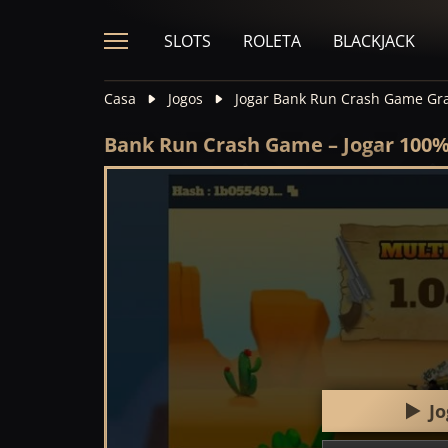
SLOTS
ROLETA
BLACKJACK
Casa
Jogos
Jogar Bank Run Crash Game Gr
Bank Run Crash Game – Jogar 100
Jo