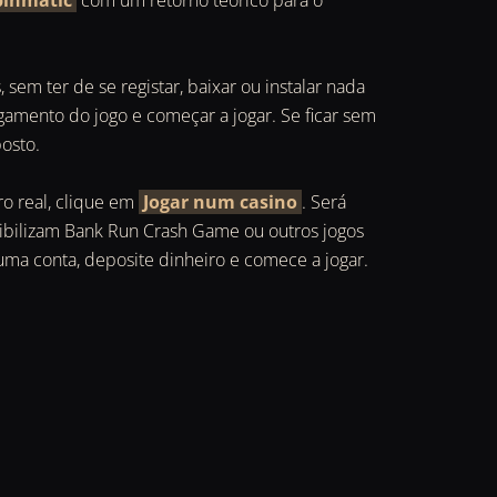
pinmatic
com um retorno teórico para o
sem ter de se registar, baixar ou instalar nada
egamento do jogo e começar a jogar. Se ficar sem
posto.
ro real, clique em
Jogar num casino
. Será
onibilizam Bank Run Crash Game ou outros jogos
uma conta, deposite dinheiro e comece a jogar.