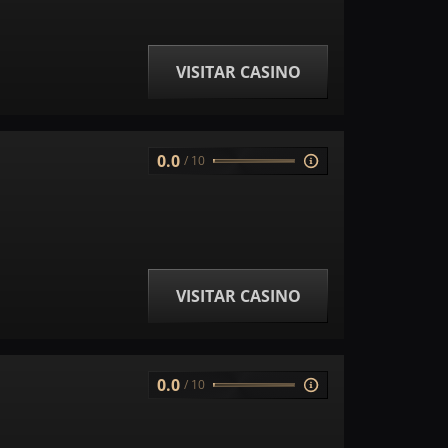
VISITAR CASINO
0.0
/ 10
VISITAR CASINO
0.0
/ 10