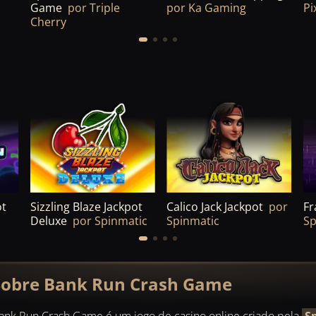
Game
por Triple
por Ka Gaming
Pi
Cherry
ot
Sizzling Blaze Jackpot
Calico Jack Jackpot
por
Fr
Deluxe
por Spinmatic
Spinmatic
Sp
Sobre Bank Run Crash Game