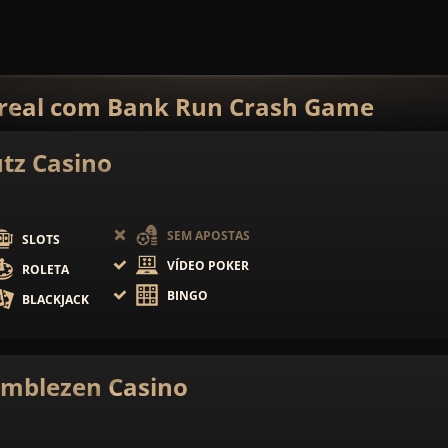
o real com Bank Run Crash Game
tz Casino
SEM APOSTAS
SLOTS
VÍDEO POKER
ROLETA
BINGO
BLACKJACK
mblezen Casino