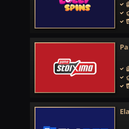
Pa
El