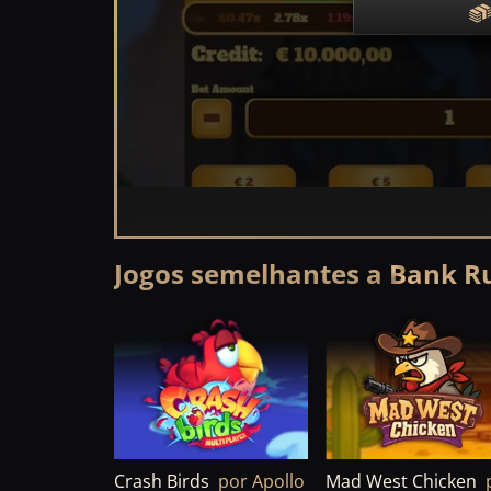
Jogos semelhantes a Bank 
Crash Birds
por Apollo
Mad West Chicken