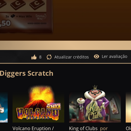
Ler avaliação
8
Atualizar créditos
Diggers Scratch
h
Volcano Eruption /
King of Clubs
por
Ol