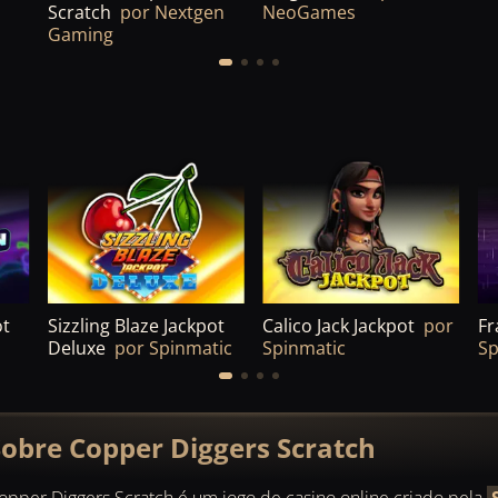
Scratch
por Nextgen
NeoGames
Gaming
ot
Sizzling Blaze Jackpot
Calico Jack Jackpot
por
Fr
Deluxe
por Spinmatic
Spinmatic
Sp
Sobre Copper Diggers Scratch