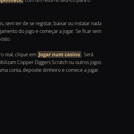
Spinmatic
com um retorno teórico para o
, sem ter de se registar, baixar ou instalar nada
egamento do jogo e começar a jogar. Se ficar sem
posto.
ro real, clique em
Jogar num casino
. Será
nibilizam Copper Diggers Scratch ou outros jogos
uma conta, deposite dinheiro e comece a jogar.