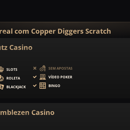
 real com Copper Diggers Scratch
tz Casino
SEM APOSTAS
SLOTS
VÍDEO POKER
ROLETA
BINGO
BLACKJACK
mblezen Casino