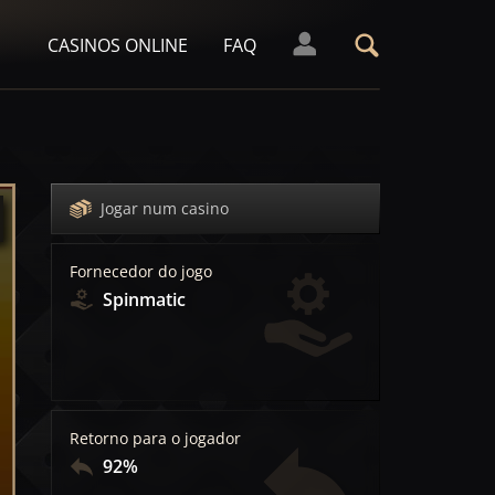
CASINOS ONLINE
FAQ
Jogar num casino
Fornecedor do jogo
Spinmatic
Retorno para o jogador
92%