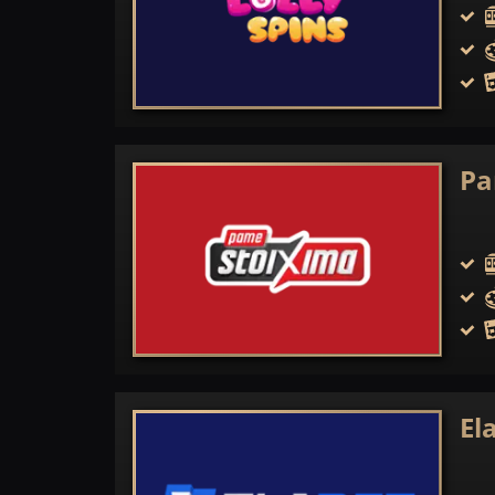
Pa
El