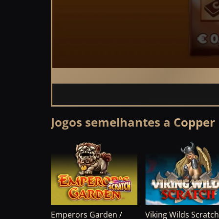
Jogos semelhantes a Copper 
Emperors Garden /
Viking Wilds Scratc