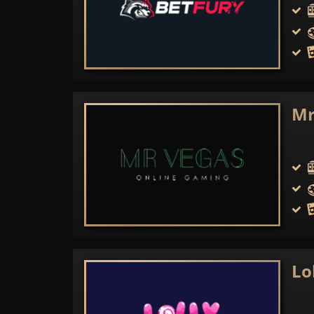
Mr
Lo