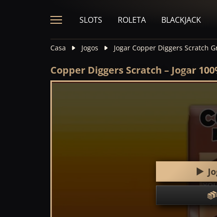
SLOTS
ROLETA
BLACKJACK
Casa
Jogos
Jogar Copper Diggers Scratch G
Copper Diggers Scratch – Jogar 10
Jo