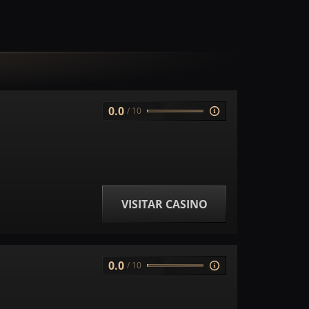
0.0
/ 10
VISITAR CASINO
0.0
/ 10