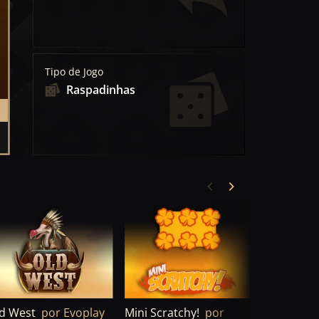
Tipo de Jogo
Raspadinhas
Prosperity
Scratch
p
Gaming
d West
por Evoplay
Mini Scratchy!
por