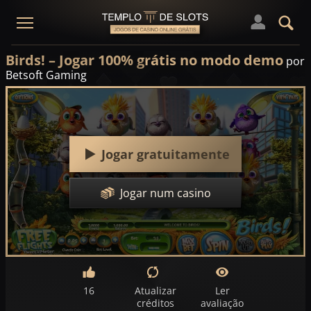
Birds! – Jogar 100% grátis no modo demo
por
Betsoft Gaming
Jogar gratuitamente
Jogar num casino
16
Atualizar
Ler
créditos
avaliação