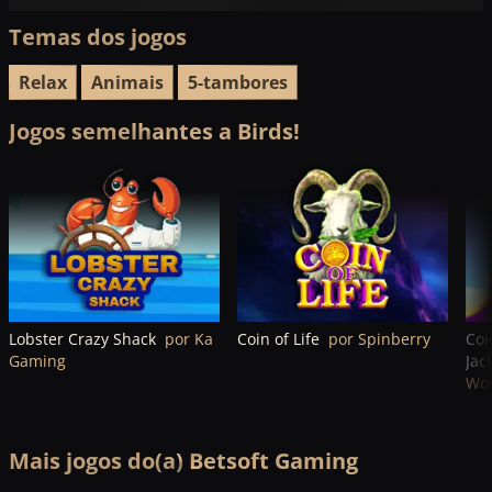
Temas dos jogos
Relax
Animais
5-tambores
Jogos semelhantes a Birds!
Lobster Crazy Shack
por Ka
Coin of Life
por Spinberry
Coi
Gaming
Jac
Wo
Mais jogos do(a) Betsoft Gaming