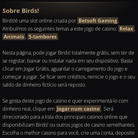
Sobre Birds!
Birds!é uma slot online criada por
Betsoft Gaming
.
Atribuímos os seguintes temas a este jogo de casino:
Relax
,
Animais
,
5-tambores
.
Nesta página, pode jogar Birds! totalmente grátis, sem ter de
se registar, baixar ou instalar nada em seu dispositivo. Basta
clicar em Jogar Grátis, aguardar o carregamento do jogo e
começar a jogar. Se ficar sem créditos, reinicie o jogo e o seu
saldo de dinheiro fictício será reposto.
Se gosta deste jogo de casino e quer experimentá-lo com
dinheiro real, clique em
Jogar num casino
. Será
direcionado para a lista dos principais casinos online que
disponibilizam Birds! ou outros jogos de casino semelhantes.
Escolha o melhor cassno para você, crie uma conta, deposite