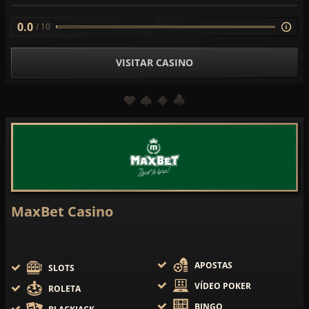
0.0
/ 10
VISITAR CASINO
MaxBet Casino
APOSTAS
SLOTS
VÍDEO POKER
ROLETA
BINGO