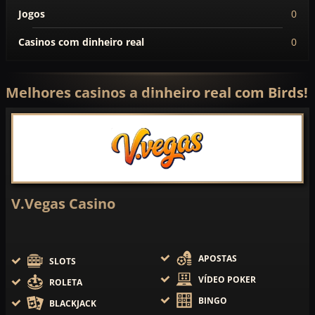
Jogos
0
Casinos com dinheiro real
0
Melhores casinos a dinheiro real com Birds!
V.Vegas Casino
APOSTAS
SLOTS
VÍDEO POKER
ROLETA
BINGO
BLACKJACK