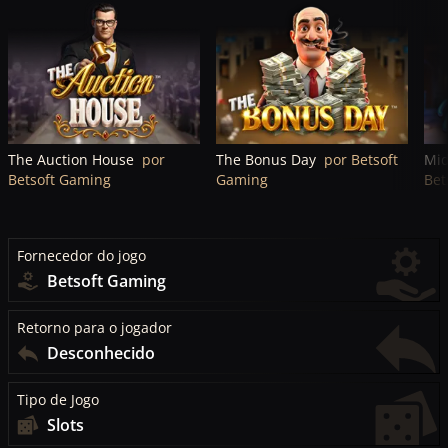
The Auction House
por
The Bonus Day
por Betsoft
Mid
Betsoft Gaming
Gaming
Bet
Fornecedor do jogo
Betsoft Gaming
Retorno para o jogador
Desconhecido
Tipo de Jogo
Slots