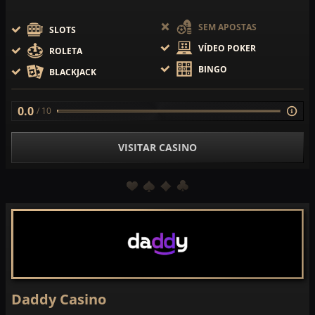
SEM APOSTAS
SLOTS
VÍDEO POKER
ROLETA
BINGO
BLACKJACK
0.0
/ 10
VISITAR CASINO
Daddy Casino