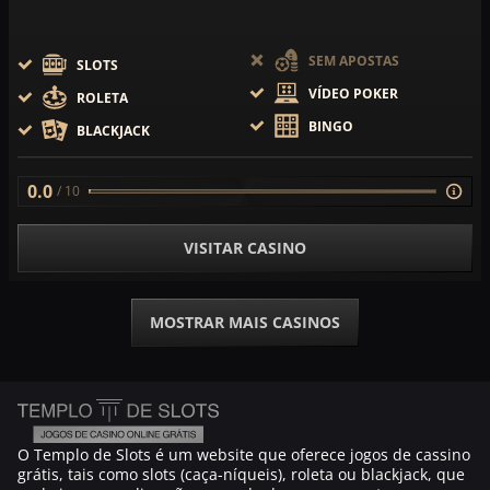
SEM APOSTAS
SLOTS
VÍDEO POKER
ROLETA
BINGO
BLACKJACK
0.0
/ 10
VISITAR CASINO
MOSTRAR MAIS CASINOS
O Templo de Slots é um website que oferece jogos de cassino
grátis, tais como slots (caça-níqueis), roleta ou blackjack, que