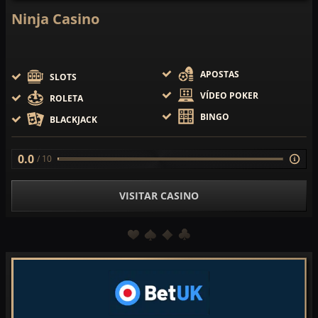
Ninja Casino
APOSTAS
SLOTS
VÍDEO POKER
ROLETA
BINGO
BLACKJACK
0.0
/ 10
VISITAR CASINO