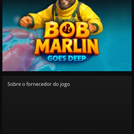
Sobre o fornecedor do jogo