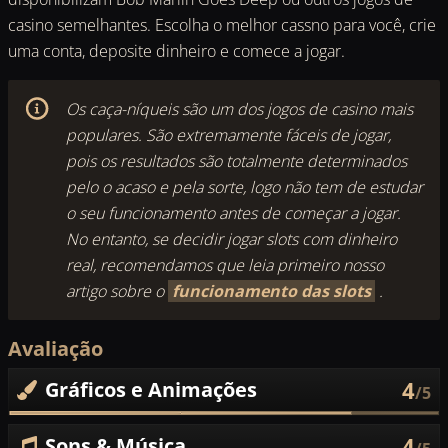
casino semelhantes. Escolha o melhor cassno para você, crie
uma conta, deposite dinheiro e comece a jogar.
Os caça-níqueis são um dos jogos de casino mais
populares. São extremamente fáceis de jogar,
pois os resultados são totalmente determinados
pelo o acaso e pela sorte, logo não tem de estudar
o seu funcionamento antes de começar a jogar.
No entanto, se decidir jogar slots com dinheiro
real, recomendamos que leia primeiro nosso
artigo sobre o
funcionamento das slots
.
Avaliação
4
Gráficos e Animações
/5
4
Sons & Música