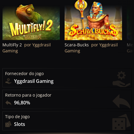
MultiFly 2
por Yggdrasil
Scara-Bucks
por Yggdrasil
Me
Gaming
Gaming
Ga
Fornecedor do jogo
Yggdrasil Gaming
Retorno para o jogador
96,80%
Tipo de Jogo
Slots