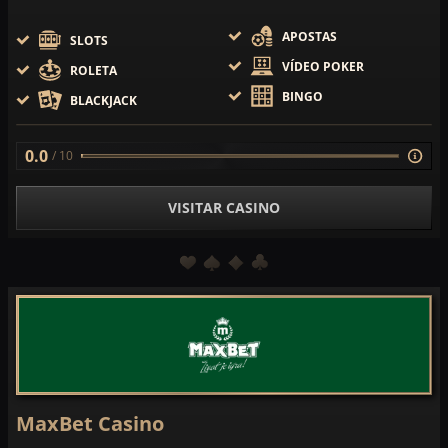
APOSTAS
SLOTS
VÍDEO POKER
ROLETA
BINGO
BLACKJACK
0.0
/ 10
VISITAR CASINO
MaxBet Casino