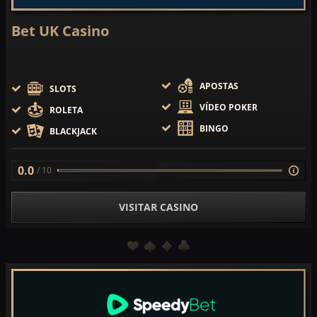
Bet UK Casino
APOSTAS
SLOTS
VÍDEO POKER
ROLETA
BINGO
BLACKJACK
0.0
/ 10
VISITAR CASINO