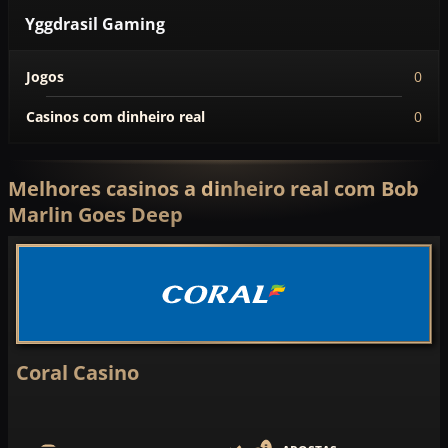
Yggdrasil Gaming
Jogos
0
Casinos com dinheiro real
0
Melhores casinos a dinheiro real com Bob
Marlin Goes Deep
Coral Casino