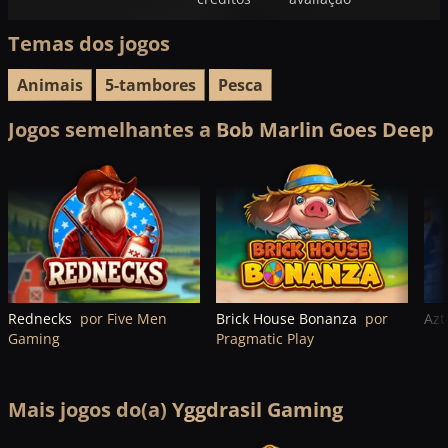
Temas dos jogos
Animais
5-tambores
Pesca
Jogos semelhantes a Bob Marlin Goes Deep
Rednecks
por Five Men
Brick House Bonanza
por
Azt
Gaming
Pragmatic Play
Mais jogos do(a) Yggdrasil Gaming