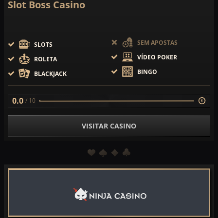
Slot Boss Casino
SEM APOSTAS
SLOTS
VÍDEO POKER
ROLETA
BINGO
BLACKJACK
0.0
/ 10
VISITAR CASINO