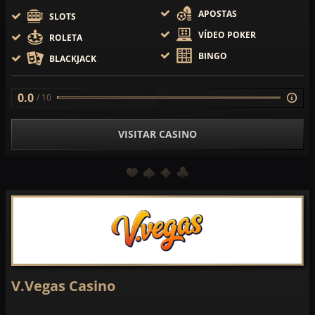
APOSTAS
SLOTS
VÍDEO POKER
ROLETA
BINGO
BLACKJACK
0.0
/ 10
VISITAR CASINO
V.Vegas Casino