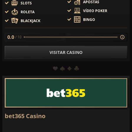
APOSTAS
SLOTS
VÍDEO POKER
ROLETA
BINGO
BLACKJACK
0.0
/ 10
VISITAR CASINO
bet365 Casino