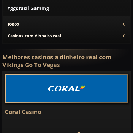
Yggdrasil Gaming
Jogos
0
Casinos com dinheiro real
0
Melhores casinos a dinheiro real com
Vikings Go To Vegas
Coral Casino