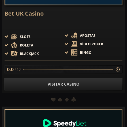
Bet UK Casino
APOSTAS
SLOTS
VÍDEO POKER
ROLETA
BINGO
BLACKJACK
0.0
/ 10
VISITAR CASINO