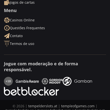
Jogos de cartas
Menu
Casinos Online
Questões Frequentes
Contato
Termos de uso
Jogue com moderação e de forma
responsável.
© 2026 |
tempelderslots.at
|
templeofgames.com
|