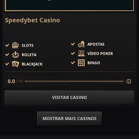
Speedybet Casino
APOSTAS
SLOTS
VÍDEO POKER
ROLETA
BINGO
BLACKJACK
0.0
/ 10
VISITAR CASINO
MOSTRAR MAIS CASINOS