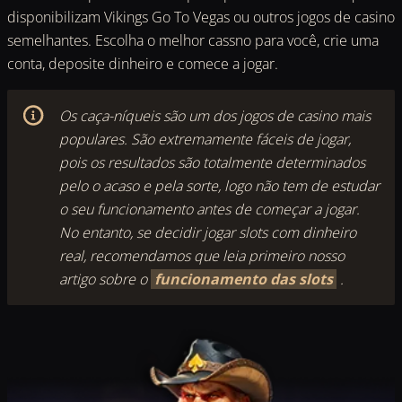
disponibilizam Vikings Go To Vegas ou outros jogos de casino
semelhantes. Escolha o melhor cassno para você, crie uma
conta, deposite dinheiro e comece a jogar.
Os caça-níqueis são um dos jogos de casino mais
populares. São extremamente fáceis de jogar,
pois os resultados são totalmente determinados
pelo o acaso e pela sorte, logo não tem de estudar
o seu funcionamento antes de começar a jogar.
No entanto, se decidir jogar slots com dinheiro
real, recomendamos que leia primeiro nosso
artigo sobre o
funcionamento das slots
.