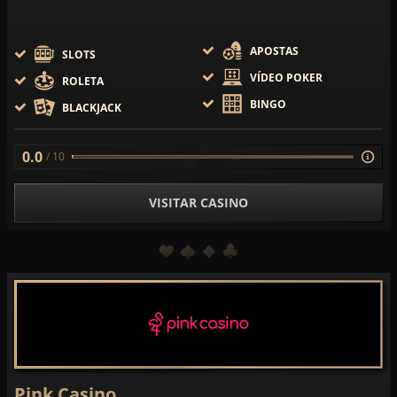
APOSTAS
SLOTS
VÍDEO POKER
ROLETA
BINGO
BLACKJACK
0.0
/ 10
VISITAR CASINO
Pink Casino