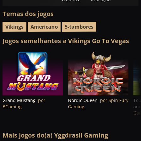
Temas dos jogos
Vikings
Americano
5-tambores
Jogos semelhantes a Vikings Go To Vegas
Grand Mustang
por
Nordic Queen
por Spin Fury
Tou
BGaming
Gaming
and
Ga
Mais jogos do(a) Yggdrasil Gaming