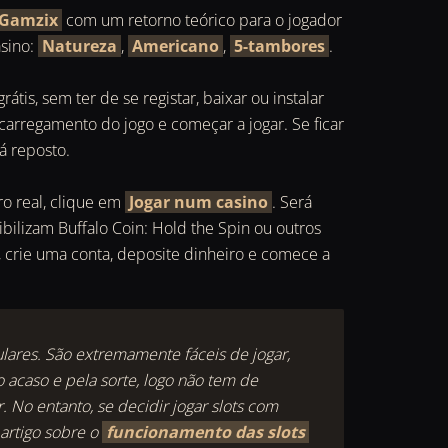
Gamzix
com um retorno teórico para o jogador
asino:
Natureza
,
Americano
,
5-tambores
.
átis, sem ter de se registar, baixar ou instalar
 carregamento do jogo e começar a jogar. Se ficar
rá reposto.
ro real, clique em
Jogar num casino
. Será
ibilizam Buffalo Coin: Hold the Spin ou outros
, crie uma conta, deposite dinheiro e comece a
lares. São extremamente fáceis de jogar,
 acaso e pela sorte, logo não tem de
 No entanto, se decidir jogar slots com
artigo sobre o
funcionamento das slots