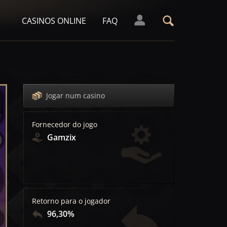
CASINOS ONLINE
FAQ
Jogar num casino
Fornecedor do jogo
Gamzix
Retorno para o jogador
96,30%