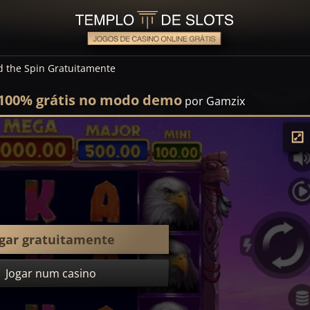
ld the Spin Gratuitamente
r 100% grátis no modo demo
por Gamzix
gar gratuitamente
Jogar num casino