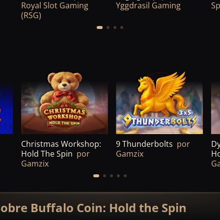
Royal Slot Gaming
Yggdrasil Gaming
Sp
(RSG)
Christmas Workshop:
9 Thunderbolts
por
Dy
Hold The Spin
por
Gamzix
Ho
Gamzix
G
obre Buffalo Coin: Hold the Spin