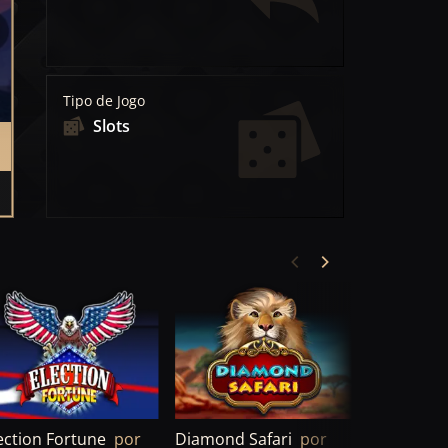
Tipo de Jogo
Slots
Big Buzz
p
Games
ection Fortune
por
Diamond Safari
por