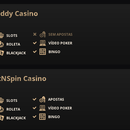
ddy Casino
SEM APOSTAS
SLOTS
VÍDEO POKER
ROLETA
BINGO
BLACKJACK
tNSpin Casino
APOSTAS
SLOTS
VÍDEO POKER
ROLETA
BINGO
BLACKJACK