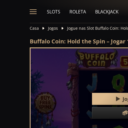
SLOTS
ROLETA
BLACKJACK
Casa
Jogos
Jogue nas Slot Buffalo Coin: Ho
Buffalo Coin: Hold the Spin – Joga
Jo