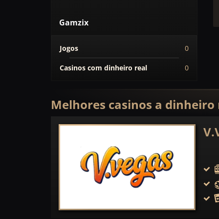
Gamzix
Jogos
0
Casinos com dinheiro real
0
Melhores casinos a dinheiro 
V.