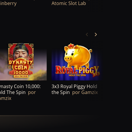
inberry
Atomic Slot Lab
3x5 Joker:
Spin
por 
nasty Coin 10,000:
3x3 Royal Piggy Hold
ld The Spin
por
the Spin
por Gamzix
amzix