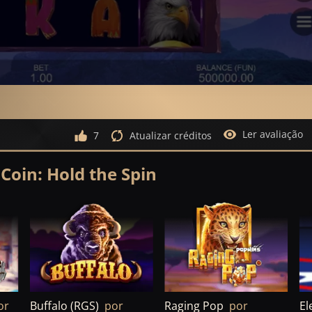
Ler avaliação
7
Atualizar créditos
Coin: Hold the Spin
or
Buffalo (RGS)
por
Raging Pop
por
El