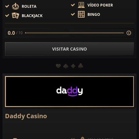
VÍDEO POKER
ROLETA
BINGO
BLACKJACK
0.0
/ 10
VISITAR CASINO
Daddy Casino