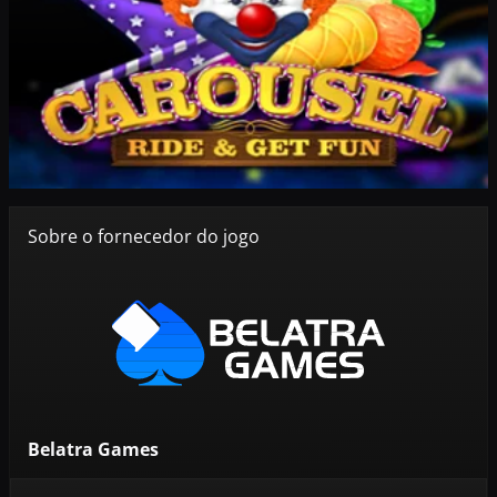
Sobre o fornecedor do jogo
Belatra Games