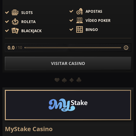
APOSTAS
SLOTS
VÍDEO POKER
ROLETA
BINGO
BLACKJACK
0.0
/ 10
VISITAR CASINO
MyStake Casino