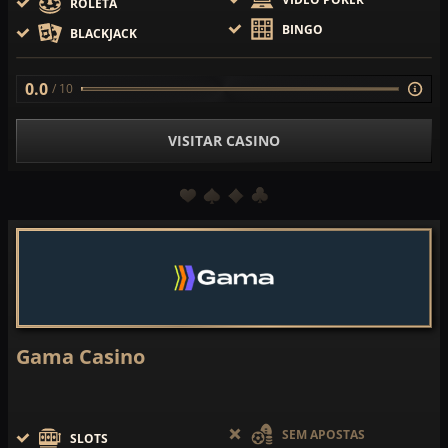
ROLETA
BINGO
BLACKJACK
0.0
/ 10
VISITAR CASINO
Gama Casino
SEM APOSTAS
SLOTS