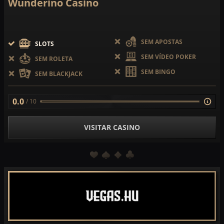
Wunderino Casino
SEM APOSTAS
SLOTS
SEM VÍDEO POKER
SEM ROLETA
SEM BINGO
SEM BLACKJACK
0.0
/ 10
VISITAR CASINO