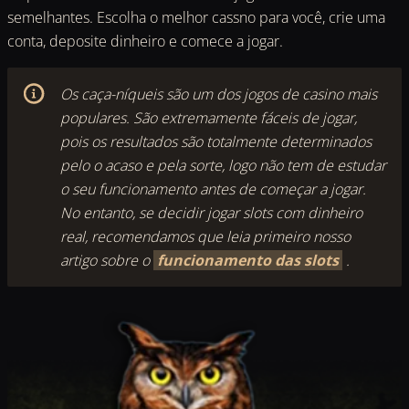
semelhantes. Escolha o melhor cassno para você, crie uma
conta, deposite dinheiro e comece a jogar.
Os caça-níqueis são um dos jogos de casino mais
populares. São extremamente fáceis de jogar,
pois os resultados são totalmente determinados
pelo o acaso e pela sorte, logo não tem de estudar
o seu funcionamento antes de começar a jogar.
No entanto, se decidir jogar slots com dinheiro
real, recomendamos que leia primeiro nosso
artigo sobre o
funcionamento das slots
.