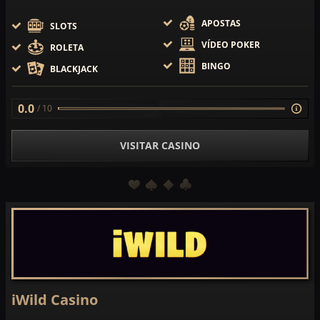
APOSTAS
SLOTS
VÍDEO POKER
ROLETA
BINGO
BLACKJACK
0.0
/ 10
VISITAR CASINO
iWild Casino