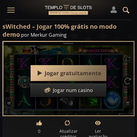
sWitched – Jogar 100% grátis no modo
demo
por Merkur Gaming
Jogar gratuitamente
Jogar num casino
0
Atualizar
Ler
créditos
avaliação