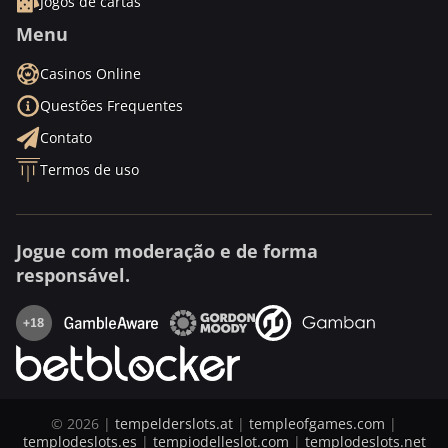
Jogos de cartas
Menu
Casinos Online
Questões Frequentes
Contato
Termos de uso
Jogue com moderação e de forma
responsável.
© 2026 |
tempelderslots.at
|
templeofgames.com
|
templodeslots.es
|
tempiodelleslot.com
|
templodeslots.net