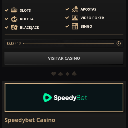
APOSTAS
SLOTS
VÍDEO POKER
ROLETA
BINGO
BLACKJACK
0.0
/ 10
VISITAR CASINO
Speedybet Casino