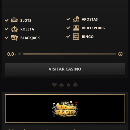
APOSTAS
SLOTS
VÍDEO POKER
ROLETA
BINGO
BLACKJACK
0.0
/ 10
VISITAR CASINO