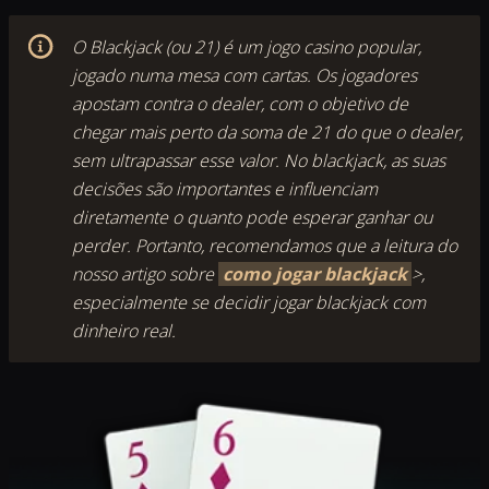
O Blackjack (ou 21) é um jogo casino popular,
jogado numa mesa com cartas. Os jogadores
apostam contra o dealer, com o objetivo de
chegar mais perto da soma de 21 do que o dealer,
sem ultrapassar esse valor. No blackjack, as suas
decisões são importantes e influenciam
diretamente o quanto pode esperar ganhar ou
perder. Portanto, recomendamos que a leitura do
nosso artigo sobre
como jogar blackjack
>,
especialmente se decidir jogar blackjack com
dinheiro real.