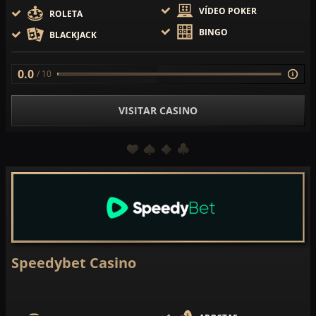
VÍDEO POKER
ROLETA
BINGO
BLACKJACK
0.0
/ 10
VISITAR CASINO
Speedybet Casino