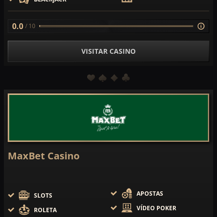
0.0
/ 10
VISITAR CASINO
MaxBet Casino
APOSTAS
SLOTS
VÍDEO POKER
ROLETA