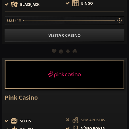
BINGO
BLACKJACK
0.0
/ 10
VISITAR CASINO
Pink Casino
SEM APOSTAS
SLOTS
VÍDEO POKER