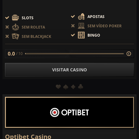
APOSTAS
SLOTS
SEM VÍDEO POKER
SEM ROLETA
BINGO
SEM BLACKJACK
0.0
/ 10
VISITAR CASINO
Optibet Casino