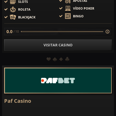
APOSTAS
SLOTS
VÍDEO POKER
ROLETA
BINGO
BLACKJACK
0.0
/ 10
VISITAR CASINO
Paf Casino