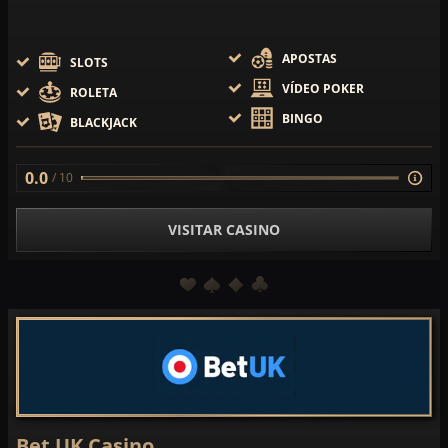
APOSTAS
SLOTS
VÍDEO POKER
ROLETA
BINGO
BLACKJACK
0.0
/ 10
VISITAR CASINO
Bet UK Casino