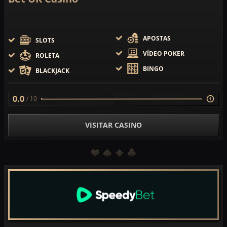
APOSTAS
SLOTS
VÍDEO POKER
ROLETA
BINGO
BLACKJACK
0.0
/ 10
VISITAR CASINO