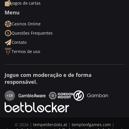
Jogos de cartas
Menu
Casinos Online
Questões Frequentes
Contato
Termos de uso
Jogue com moderação e de forma
responsável.
© 2026 |
tempelderslots.at
|
templeofgames.com
|