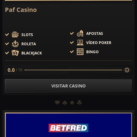
Paf Casino
APOSTAS
SLOTS
VÍDEO POKER
ROLETA
BINGO
BLACKJACK
0.0
/ 10
VISITAR CASINO