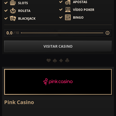
APOSTAS
SLOTS
VÍDEO POKER
ROLETA
BINGO
BLACKJACK
0.0
/ 10
VISITAR CASINO
Pink Casino