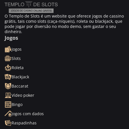
O Templo de Slots é um website que oferece jogos de cassino
grátis, tais como slots (caça-níqueis), roleta ou blackjack, que
pode jogar por diversão no modo demo, sem gastar o seu
dinheiro.
Jogos
Jogos
Slots
Roleta
Blackjack
Baccarat
Vídeo poker
Bingo
Jogos com dados
Raspadinhas