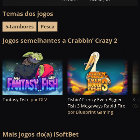
Temas dos jogos
5-tambores
Pesca
Jogos semelhantes a Crabbin’ Crazy 2
Fantasy Fish
por DLV
Fishin' Frenzy Even Bigger
Kin
Fish 3 Megaways Rapid Fire
(Ga
por Blueprint Gaming
Mais jogos do(a) iSoftBet