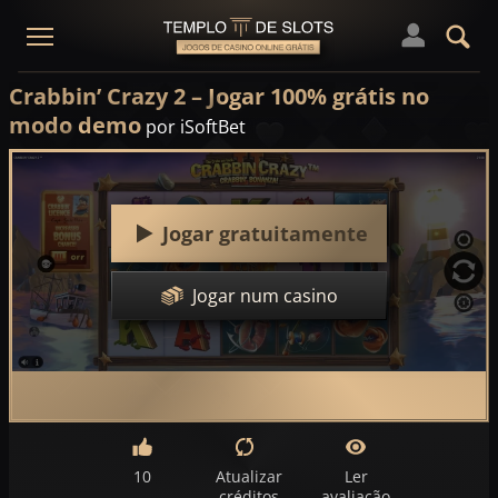
Crabbin’ Crazy 2 – Jogar 100% grátis no
modo demo
por iSoftBet
Jogar gratuitamente
Jogar num casino
10
Atualizar
Ler
créditos
avaliação