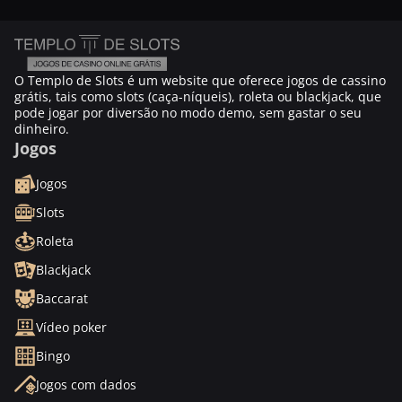
O Templo de Slots é um website que oferece jogos de cassino
grátis, tais como slots (caça-níqueis), roleta ou blackjack, que
pode jogar por diversão no modo demo, sem gastar o seu
dinheiro.
Jogos
Jogos
Slots
Roleta
Blackjack
Baccarat
Vídeo poker
Bingo
Jogos com dados