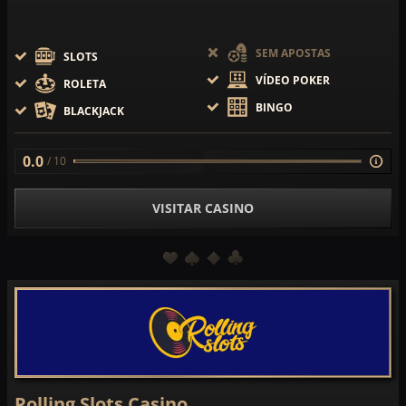
SEM APOSTAS
SLOTS
VÍDEO POKER
ROLETA
BINGO
BLACKJACK
0.0
/ 10
VISITAR CASINO
Rolling Slots Casino