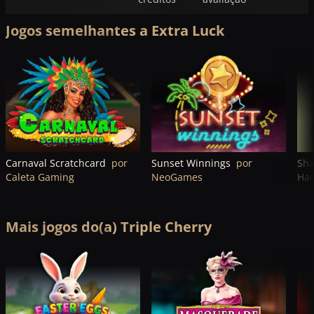
Jogos semelhantes a Extra Luck
Carnaval Scratchcard
por
Sunset Winnings
por
Sha
Caleta Gaming
NeoGames
Ha
Mais jogos do(a) Triple Cherry