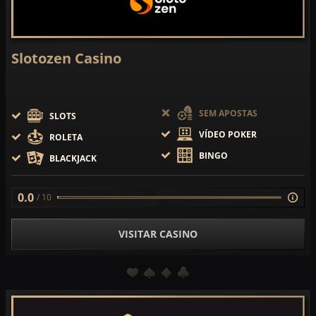
Slotozen Casino
SEM APOSTAS
SLOTS
VÍDEO POKER
ROLETA
BINGO
BLACKJACK
0.0
/ 10
VISITAR CASINO