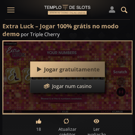
Extra Luck – Jogar 100% grátis no modo
demo
por Triple Cherry
Jogar gratuitamente
Jogar num casino
18
Atualizar
Ler
créditos
avaliação