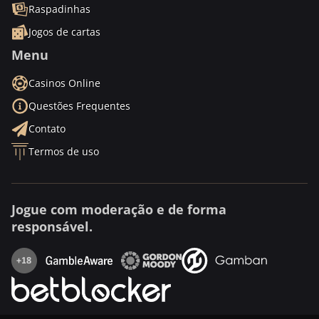
Raspadinhas
Jogos de cartas
Menu
Casinos Online
Questões Frequentes
Contato
Termos de uso
Jogue com moderação e de forma
responsável.