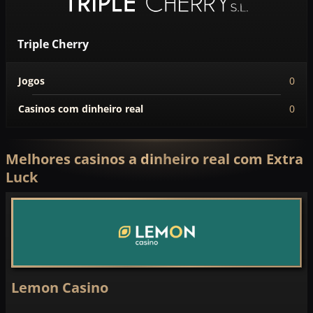
Triple Cherry
Jogos
0
Casinos com dinheiro real
0
Melhores casinos a dinheiro real com Extra
Luck
Lemon Casino