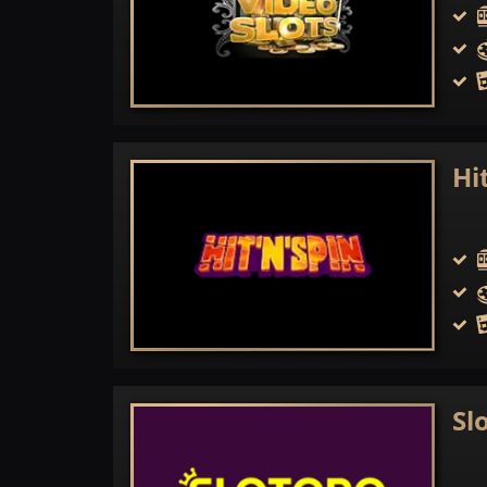
Hi
Sl