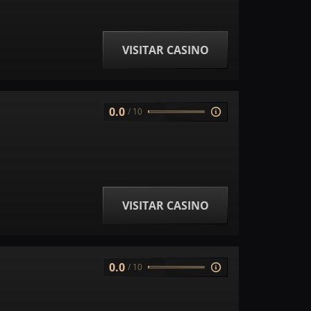
VISITAR CASINO
0.0
/ 10
VISITAR CASINO
0.0
/ 10