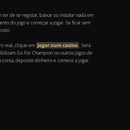
ter de se registar, baixar ou instalar nada em
mento do jogo e começar a jogar. Se ficar sem
posto.
ro real, clique em
Jogar num casino
. Será
onibilizam Go For Champion ou outros jogos de
 conta, deposite dinheiro e comece a jogar.