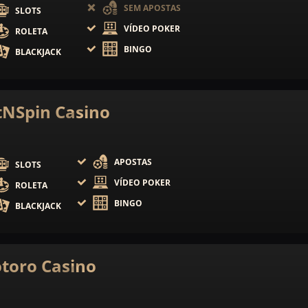
SEM APOSTAS
SLOTS
VÍDEO POKER
ROLETA
BINGO
BLACKJACK
tNSpin Casino
APOSTAS
SLOTS
VÍDEO POKER
ROLETA
BINGO
BLACKJACK
otoro Casino