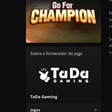
G
N
s
c
S
d
c
Sobre o fornecedor do jogo
TaDa Gaming
Jogos
0