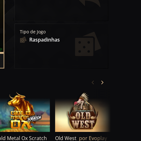
Tipo de Jogo
Raspadinhas
Dream Ca
Hacksaw 
ld Metal Ox Scratch
Old West
por Evoplay