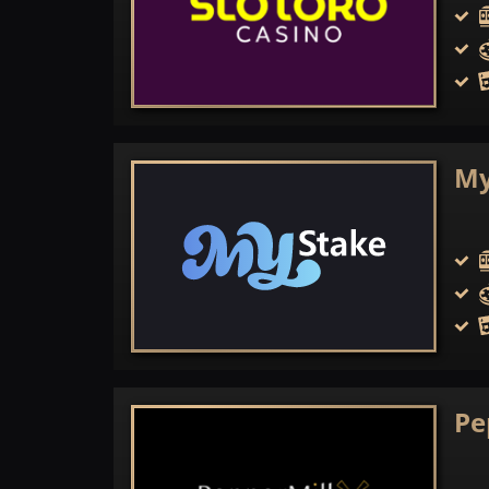
My
Pe