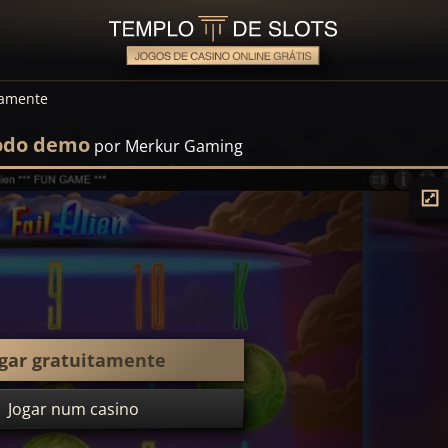
itamente
modo demo
por Merkur Gaming
gar gratuitamente
Jogar num casino