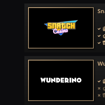
Sn
Wu