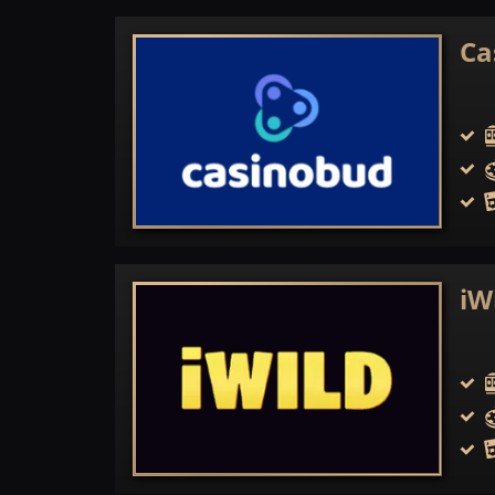
Ca
iW