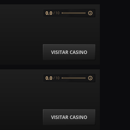
0.0
/ 10
VISITAR CASINO
0.0
/ 10
VISITAR CASINO