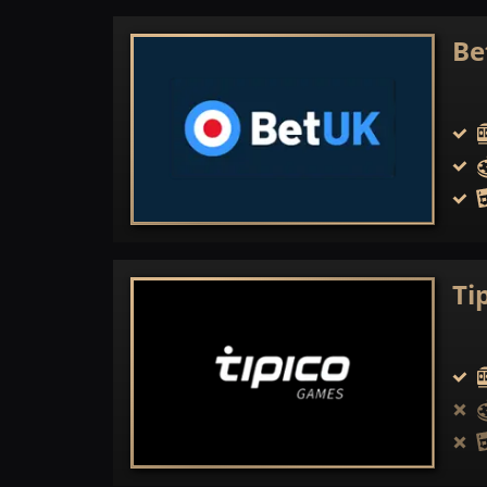
Be
Ti