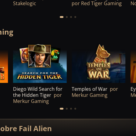
Stakelogic
por Red Tiger Gaming
No
ming
Diego Wild Search for
Temples of War
por
Ey
the Hidden Tiger
por
Merkur Gaming
Me
Merkur Gaming
obre Fail Alien