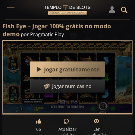
Fish Eye – Jogar 100% grátis no modo
demo
por Pragmatic Play
Jogar gratuitamente
Jogar num casino
66
Atualizar
Ler
créditos
avaliação