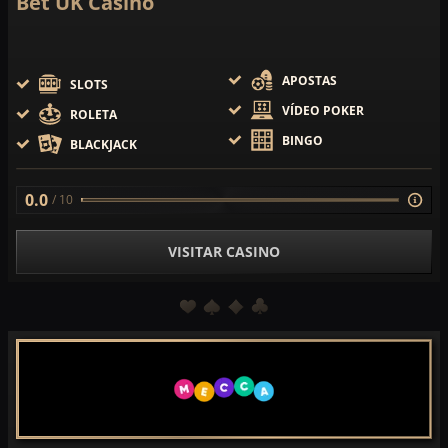
Bet UK Casino
APOSTAS
SLOTS
VÍDEO POKER
ROLETA
BINGO
BLACKJACK
0.0
/ 10
VISITAR CASINO