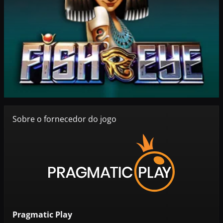
Sobre o fornecedor do jogo
Pragmatic Play