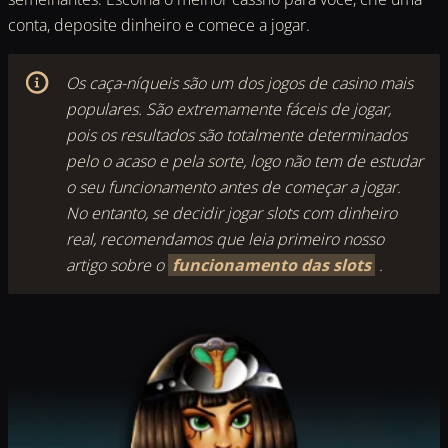
conta, deposite dinheiro e comece a jogar.
Os caça-níqueis são um dos jogos de casino mais
populares. São extremamente fáceis de jogar,
pois os resultados são totalmente determinados
pelo o acaso e pela sorte, logo não tem de estudar
o seu funcionamento antes de começar a jogar.
No entanto, se decidir jogar slots com dinheiro
real, recomendamos que leia primeiro nosso
artigo sobre o
funcionamento das slots
.