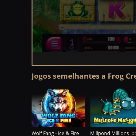
Jogos semelhantes a Frog Cr
Wolf Fang - Ice & Fire
Millpond Millions
p