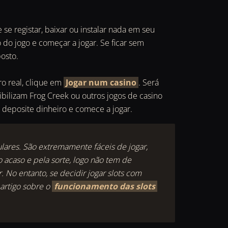
 se registar, baixar ou instalar nada em seu
o do jogo e começar a jogar. Se ficar sem
posto.
ro real, clique em
Jogar num casino
. Será
nibilizam Frog Creek ou outros jogos de casino
 deposite dinheiro e comece a jogar.
lares. São extremamente fáceis de jogar,
 acaso e pela sorte, logo não tem de
 No entanto, se decidir jogar slots com
artigo sobre o
funcionamento das slots