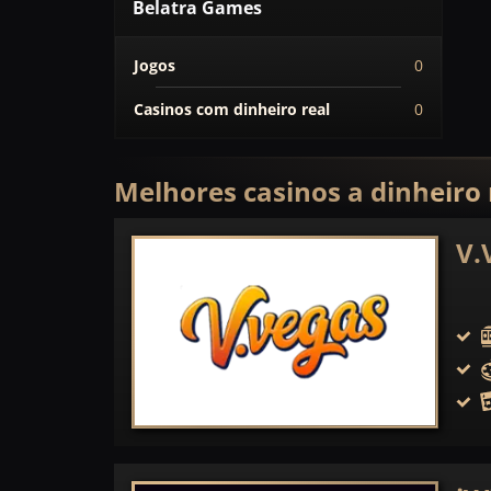
Belatra Games
Jogos
0
Casinos com dinheiro real
0
Melhores casinos a dinheiro
V.