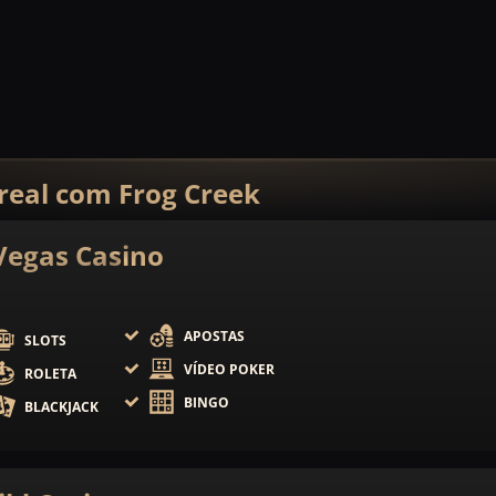
 real com Frog Creek
Vegas Casino
APOSTAS
SLOTS
VÍDEO POKER
ROLETA
BINGO
BLACKJACK