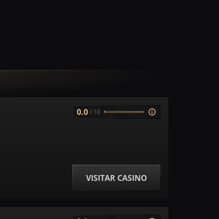
0.0
/ 10
VISITAR CASINO