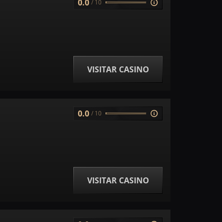
0.0
/ 10
VISITAR CASINO
0.0
/ 10
VISITAR CASINO