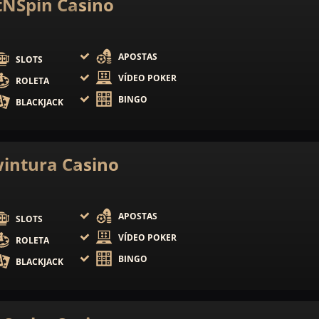
tNSpin Casino
APOSTAS
SLOTS
VÍDEO POKER
ROLETA
BINGO
BLACKJACK
intura Casino
APOSTAS
SLOTS
VÍDEO POKER
ROLETA
BINGO
BLACKJACK