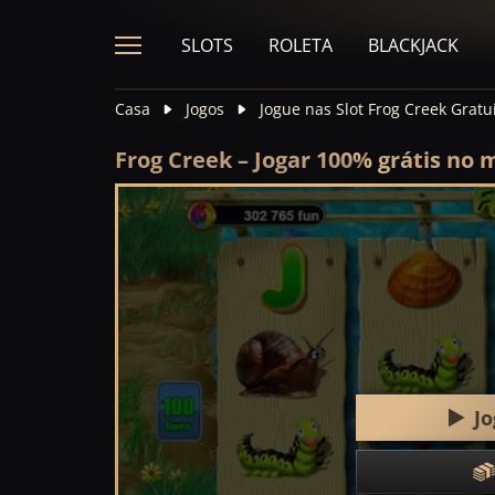
SLOTS
ROLETA
BLACKJACK
Casa
Jogos
Jogue nas Slot Frog Creek Grat
Frog Creek – Jogar 100% grátis n
Jo