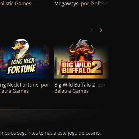
alistic Games
Megaways
por iSoftBet
Xing Fu P
Belatra G
ng Neck Fortune
por
Big Wild Buffalo 2
por
latra Games
Belatra Games
uímos os seguintes temas a este jogo de casino: