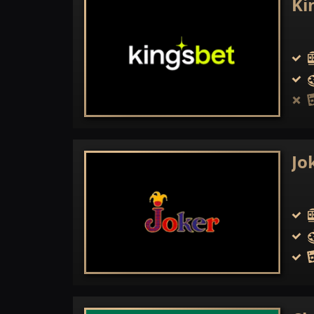
Ki
Jo