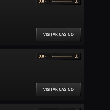
0.0
/ 10
VISITAR CASINO
0.0
/ 10
VISITAR CASINO