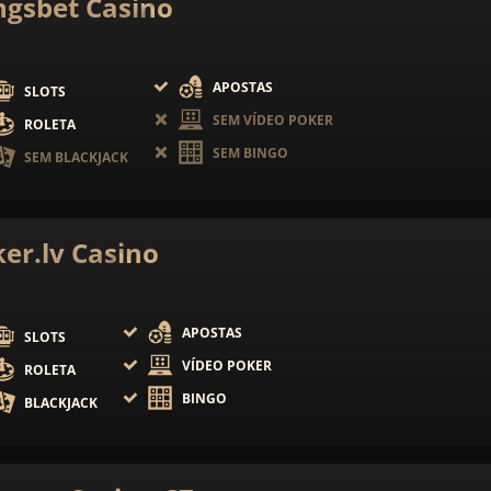
ngsbet Casino
APOSTAS
SLOTS
SEM VÍDEO POKER
ROLETA
SEM BINGO
SEM BLACKJACK
ker.lv Casino
APOSTAS
SLOTS
VÍDEO POKER
ROLETA
BINGO
BLACKJACK