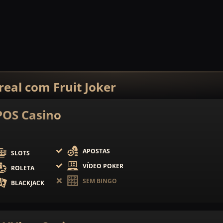
real com Fruit Joker
POS Casino
APOSTAS
SLOTS
VÍDEO POKER
ROLETA
SEM BINGO
BLACKJACK