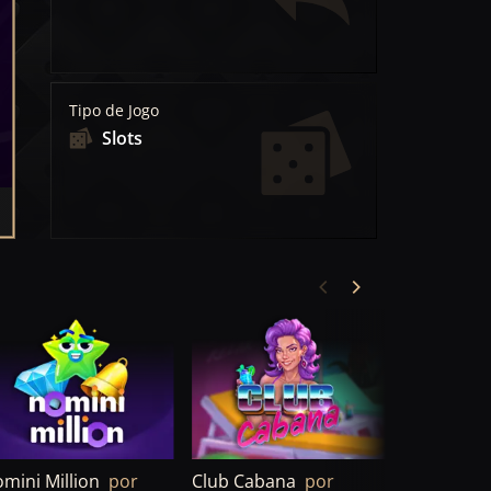
Tipo de Jogo
Slots
Stunning 
Remaster
Games
mini Million
por
Club Cabana
por