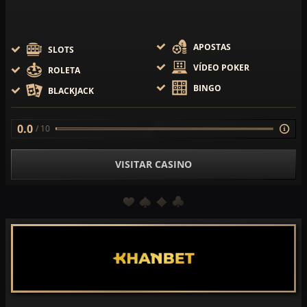
APOSTAS
SLOTS
VÍDEO POKER
ROLETA
BINGO
BLACKJACK
0.0
/ 10
VISITAR CASINO