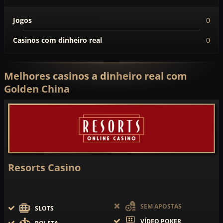
Jogos
0
Casinos com dinheiro real
0
Melhores casinos a dinheiro real com
Golden China
Resorts Casino
SEM APOSTAS
SLOTS
VÍDEO POKER