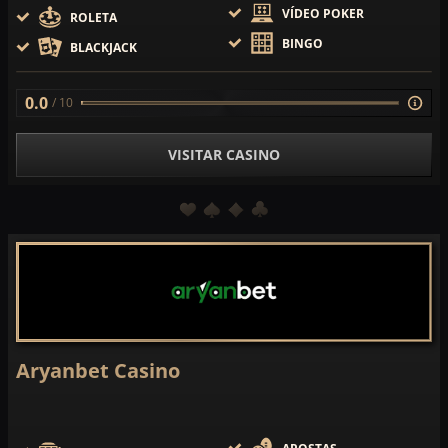
VÍDEO POKER
ROLETA
BINGO
BLACKJACK
0.0
/ 10
VISITAR CASINO
Aryanbet Casino