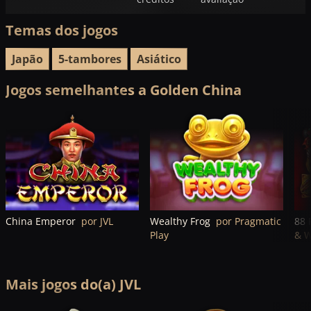
Temas dos jogos
Japão
5-tambores
Asiático
Jogos semelhantes a Golden China
China Emperor
por JVL
Wealthy Frog
por Pragmatic
88 
Play
& 
Mais jogos do(a) JVL