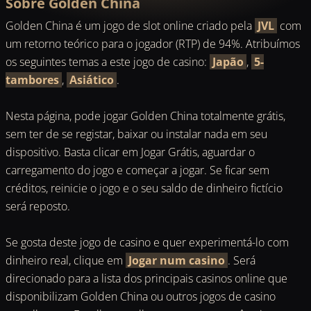
Sobre Golden China
Golden China é um jogo de slot online criado pela
JVL
com
um retorno teórico para o jogador (RTP) de 94%. Atribuímos
os seguintes temas a este jogo de casino:
Japão
,
5-
tambores
,
Asiático
.
Nesta página, pode jogar Golden China totalmente grátis,
sem ter de se registar, baixar ou instalar nada em seu
dispositivo. Basta clicar em Jogar Grátis, aguardar o
carregamento do jogo e começar a jogar. Se ficar sem
créditos, reinicie o jogo e o seu saldo de dinheiro fictício
será reposto.
Se gosta deste jogo de casino e quer experimentá-lo com
dinheiro real, clique em
Jogar num casino
. Será
direcionado para a lista dos principais casinos online que
disponibilizam Golden China ou outros jogos de casino