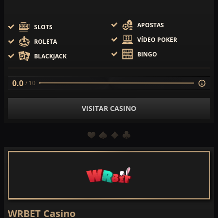
APOSTAS
SLOTS
VÍDEO POKER
ROLETA
BINGO
BLACKJACK
0.0
/ 10
VISITAR CASINO
WRBET Casino