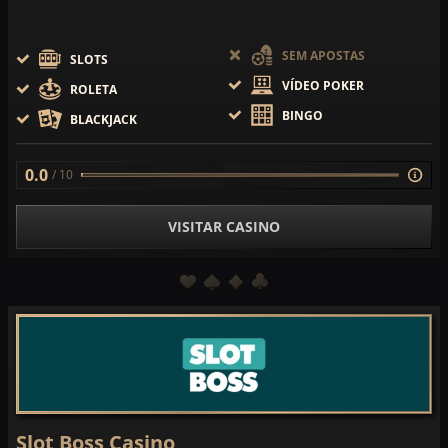
SEM APOSTAS
SLOTS
VÍDEO POKER
ROLETA
BINGO
BLACKJACK
0.0
/ 10
VISITAR CASINO
Slot Boss Casino