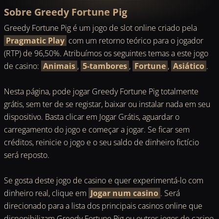
Sobre Greedy Fortune Pig
Greedy Fortune Pig é um jogo de slot online criado pela
Pragmatic Play
com um retorno teórico para o jogador
(RTP) de 96,50%. Atribuímos os seguintes temas a este jogo
de casino:
Animais
,
5-tambores
,
Fortune
,
Asiático
.
Nesta página, pode jogar Greedy Fortune Pig totalmente
grátis, sem ter de se registar, baixar ou instalar nada em seu
dispositivo. Basta clicar em Jogar Grátis, aguardar o
carregamento do jogo e começar a jogar. Se ficar sem
créditos, reinicie o jogo e o seu saldo de dinheiro fictício
será reposto.
Se gosta deste jogo de casino e quer experimentá-lo com
dinheiro real, clique em
Jogar num casino
. Será
direcionado para a lista dos principais casinos online que
disponibilizam Greedy Fortune Pig ou outros jogos de casino