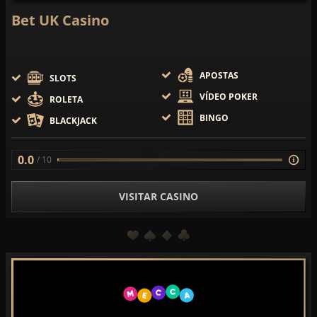
Bet UK Casino
APOSTAS
SLOTS
VÍDEO POKER
ROLETA
BINGO
BLACKJACK
0.0
/ 10
VISITAR CASINO