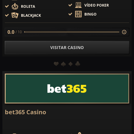
VÍDEO POKER
ROLETA
BINGO
BLACKJACK
0.0
/ 10
VISITAR CASINO
bet365 Casino