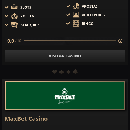
APOSTAS
SLOTS
VÍDEO POKER
ROLETA
BINGO
BLACKJACK
0.0
/ 10
VISITAR CASINO
MaxBet Casino