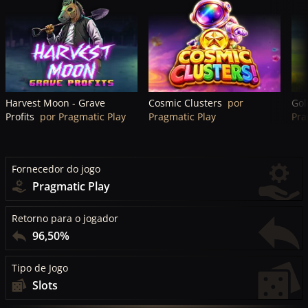
Harvest Moon - Grave
Cosmic Clusters
por
Gol
Profits
por Pragmatic Play
Pragmatic Play
Pra
Fornecedor do jogo
Pragmatic Play
Retorno para o jogador
96,50%
Tipo de Jogo
Slots