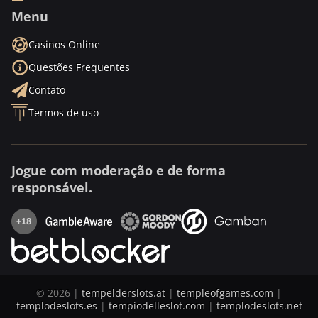
Menu
Casinos Online
Questões Frequentes
Contato
Termos de uso
Jogue com moderação e de forma
responsável.
© 2026 |
tempelderslots.at
|
templeofgames.com
|
templodeslots.es
|
tempiodelleslot.com
|
templodeslots.net