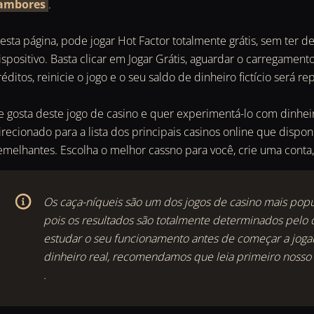
ambores
.
esta página, pode jogar Hot Factor totalmente grátis, sem ter de
ispositivo. Basta clicar em Jogar Grátis, aguardar o carregament
réditos, reinicie o jogo e o seu saldo de dinheiro fictício será re
e gosta deste jogo de casino e quer experimentá-lo com dinhei
irecionado para a lista dos principais casinos online que dispon
emelhantes. Escolha o melhor cassno para você, crie uma conta,
Os caça-níqueis são um dos jogos de casino mais popu
pois os resultados são totalmente determinados pelo o
estudar o seu funcionamento antes de começar a jogar.
dinheiro real, recomendamos que leia primeiro nosso 
.