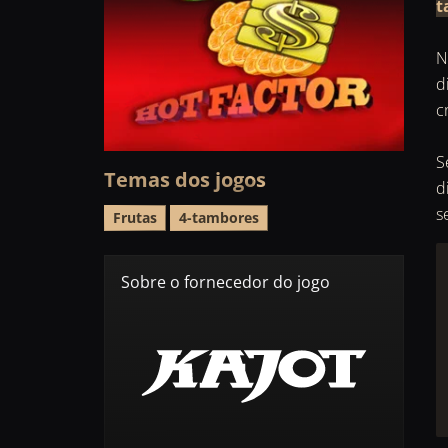
t
N
d
c
S
Temas dos jogos
d
s
Frutas
4-tambores
Sobre o fornecedor do jogo