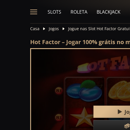
SLOTS
ROLETA
BLACKJACK
Casa
Jogos
Jogue nas Slot Hot Factor Grat
Hot Factor – Jogar 100% grátis no
Jo