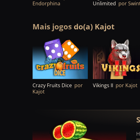
Endorphina
Unlimited
por Swin
Mais jogos do(a) Kajot
Crazy Fruits Dice
por
Vikings II
por Kajot
Kajot
H