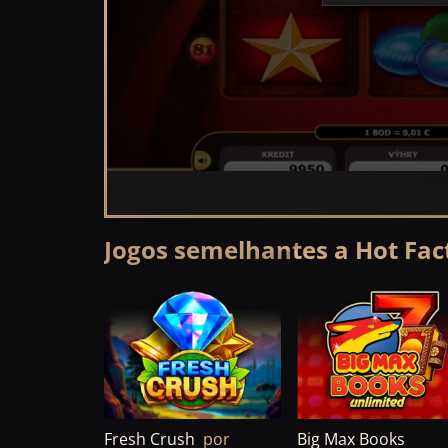
Jogos semelhantes a Hot Fac
Fresh Crush
por
Big Max Books