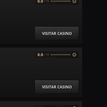
0.0
/ 10
VISITAR CASINO
0.0
/ 10
VISITAR CASINO