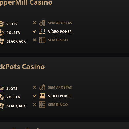
pperMill Casino
SEM APOSTAS
SLOTS
VÍDEO POKER
ROLETA
SEM BINGO
BLACKJACK
ckPots Casino
SEM APOSTAS
SLOTS
VÍDEO POKER
ROLETA
SEM BINGO
BLACKJACK