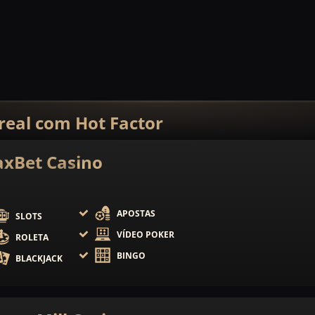
real com Hot Factor
xBet Casino
APOSTAS
SLOTS
VÍDEO POKER
ROLETA
BINGO
BLACKJACK