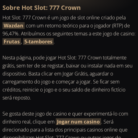
Sobre Hot Slot: 777 Crown
Hot Slot: 777 Crown é um jogo de slot online criado pela
Wazdan
com um retorno teórico para o jogador (RTP) de
96,47%. Atribuímos os seguintes temas a este jogo de casino:
Frutas
,
5-tambores
.
Nesta página, pode jogar Hot Slot: 777 Crown totalmente
grátis, sem ter de se registar, baixar ou instalar nada em seu
dispositivo. Basta clicar em Jogar Grátis, aguardar o
carregamento do jogo e começar a jogar. Se ficar sem
créditos, reinicie o jogo e o seu saldo de dinheiro fictício
será reposto.
Se gosta deste jogo de casino e quer experimentá-lo com
dinheiro real, clique em
Jogar num casino
. Será
direcionado para a lista dos principais casinos online que
disponibilizam Hot Slot: 777 Crown ou outros jogos de