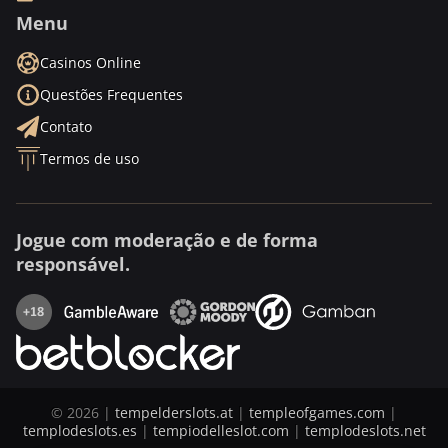
Menu
Casinos Online
Questões Frequentes
Contato
Termos de uso
Jogue com moderação e de forma
responsável.
© 2026 |
tempelderslots.at
|
templeofgames.com
|
templodeslots.es
|
tempiodelleslot.com
|
templodeslots.net