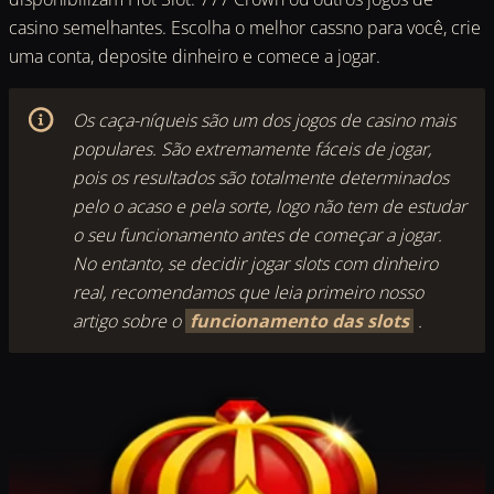
casino semelhantes. Escolha o melhor cassno para você, crie
uma conta, deposite dinheiro e comece a jogar.
Os caça-níqueis são um dos jogos de casino mais
populares. São extremamente fáceis de jogar,
pois os resultados são totalmente determinados
pelo o acaso e pela sorte, logo não tem de estudar
o seu funcionamento antes de começar a jogar.
No entanto, se decidir jogar slots com dinheiro
real, recomendamos que leia primeiro nosso
artigo sobre o
funcionamento das slots
.