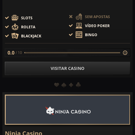
SEM APOSTAS
SLOTS
VÍDEO POKER
ROLETA
BINGO
BLACKJACK
0.0
/ 10
VISITAR CASINO
Ninja Casino