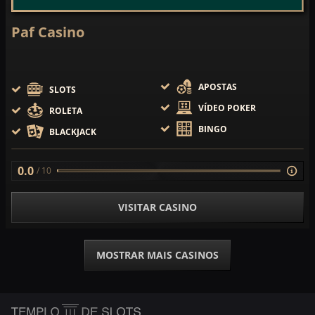
Paf Casino
APOSTAS
SLOTS
VÍDEO POKER
ROLETA
BINGO
BLACKJACK
0.0
/ 10
VISITAR CASINO
MOSTRAR MAIS CASINOS