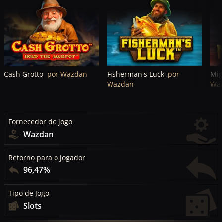
Cash Grotto
por Wazdan
Fisherman's Luck
por
Mig
Wazdan
Wa
Fornecedor do jogo
Wazdan
Retorno para o jogador
96,47%
Tipo de Jogo
Slots