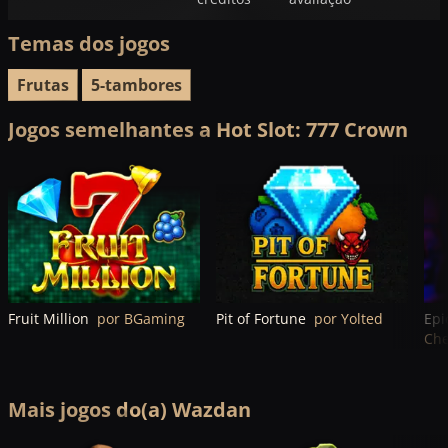
Temas dos jogos
Frutas
5-tambores
Jogos semelhantes a Hot Slot: 777 Crown
Fruit Million
por BGaming
Pit of Fortune
por Yolted
Epi
Che
Mais jogos do(a) Wazdan