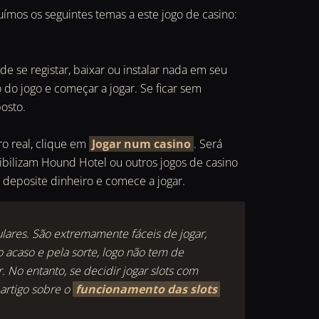
buímos os seguintes temas a este jogo de casino:
de se registar, baixar ou instalar nada em seu
o do jogo e começar a jogar. Se ficar sem
posto.
ro real, clique em
Jogar num casino
. Será
nibilizam Hound Hotel ou outros jogos de casino
 deposite dinheiro e comece a jogar.
lares. São extremamente fáceis de jogar,
 acaso e pela sorte, logo não tem de
 No entanto, se decidir jogar slots com
artigo sobre o
funcionamento das slots