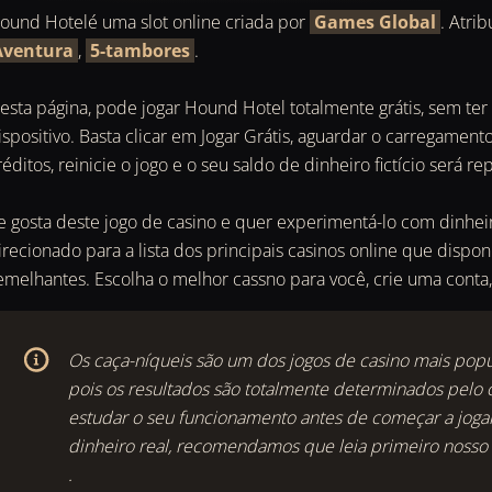
ound Hotelé uma slot online criada por
Games Global
. Atri
Aventura
,
5-tambores
.
esta página, pode jogar Hound Hotel totalmente grátis, sem ter 
ispositivo. Basta clicar em Jogar Grátis, aguardar o carregament
réditos, reinicie o jogo e o seu saldo de dinheiro fictício será re
e gosta deste jogo de casino e quer experimentá-lo com dinhei
irecionado para a lista dos principais casinos online que dispo
emelhantes. Escolha o melhor cassno para você, crie uma conta,
Os caça-níqueis são um dos jogos de casino mais popu
pois os resultados são totalmente determinados pelo o
estudar o seu funcionamento antes de começar a jogar.
dinheiro real, recomendamos que leia primeiro nosso 
.