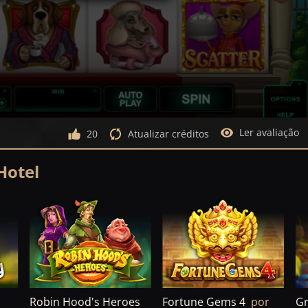
Ler avaliação
20
Atualizar créditos
Hotel
Robin Hood's Heroes
Fortune Gems 4
por
G