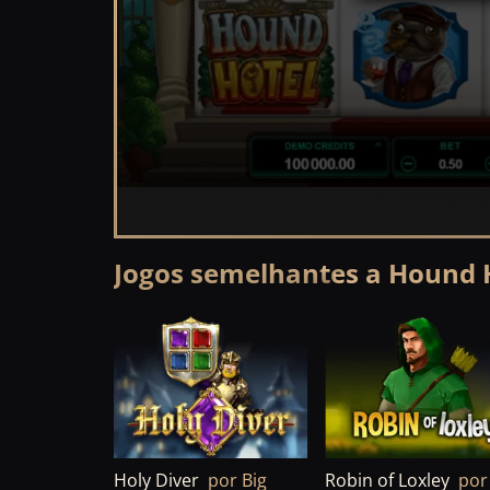
Jogos semelhantes a Hound 
Holy Diver
por Big
Robin of Loxley
por