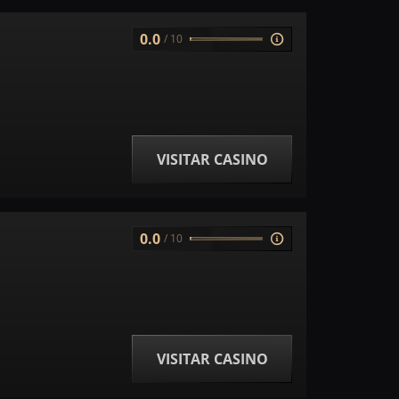
0.0
/ 10
VISITAR CASINO
0.0
/ 10
VISITAR CASINO