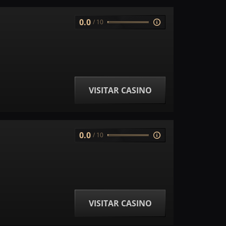
0.0
/ 10
VISITAR CASINO
0.0
/ 10
VISITAR CASINO