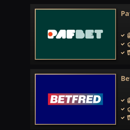
Pa
Be