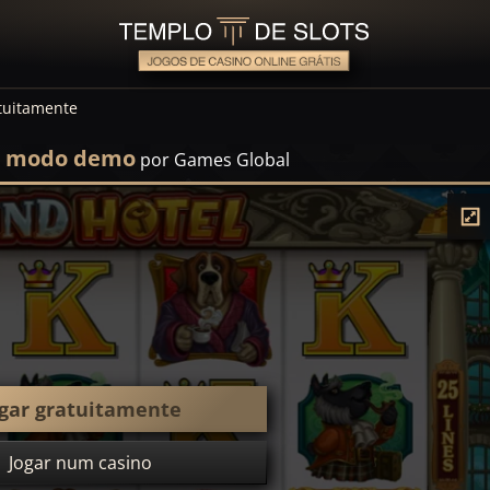
tuitamente
no modo demo
por Games Global
gar gratuitamente
Jogar num casino