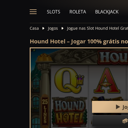
SLOTS
ROLETA
BLACKJACK
Casa
Jogos
Jogue nas Slot Hound Hotel Gra
Hound Hotel – Jogar 100% grátis 
Jo