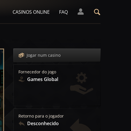
CASINOS ONLINE
FAQ
Jogar num casino
Fornecedor do jogo
Games Global
Retorno para o jogador
Desconhecido