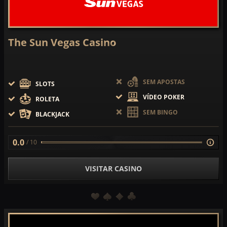
The Sun Vegas Casino
SEM APOSTAS
SLOTS
VÍDEO POKER
ROLETA
SEM BINGO
BLACKJACK
0.0
/ 10
VISITAR CASINO