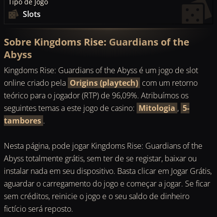
Tipo de Jogo
Slots
Sobre Kingdoms Rise: Guardians of the
Abyss
Kingdoms Rise: Guardians of the Abyss é um jogo de slot
online criado pela
Origins (playtech)
com um retorno
teórico para o jogador (RTP) de 96,09%. Atribuímos os
seguintes temas a este jogo de casino:
Mitologia
,
5-
tambores
.
Nesta página, pode jogar Kingdoms Rise: Guardians of the
Abyss totalmente grátis, sem ter de se registar, baixar ou
instalar nada em seu dispositivo. Basta clicar em Jogar Grátis,
aguardar o carregamento do jogo e começar a jogar. Se ficar
sem créditos, reinicie o jogo e o seu saldo de dinheiro
fictício será reposto.