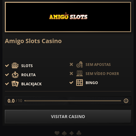
Amigo Slots Casino
SEM APOSTAS
SLOTS
SEM VÍDEO POKER
ROLETA
BINGO
BLACKJACK
0.0
/ 10
VISITAR CASINO