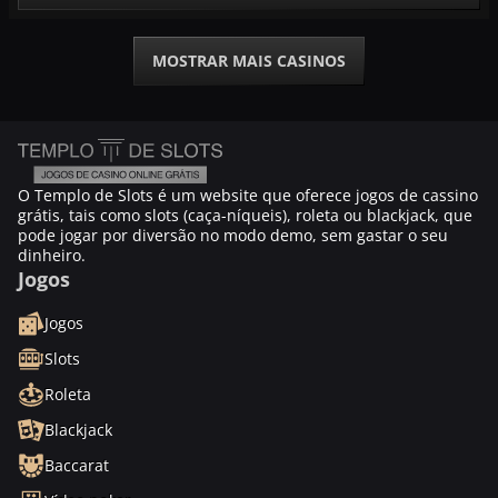
MOSTRAR MAIS CASINOS
O Templo de Slots é um website que oferece jogos de cassino
grátis, tais como slots (caça-níqueis), roleta ou blackjack, que
pode jogar por diversão no modo demo, sem gastar o seu
dinheiro.
Jogos
Jogos
Slots
Roleta
Blackjack
Baccarat