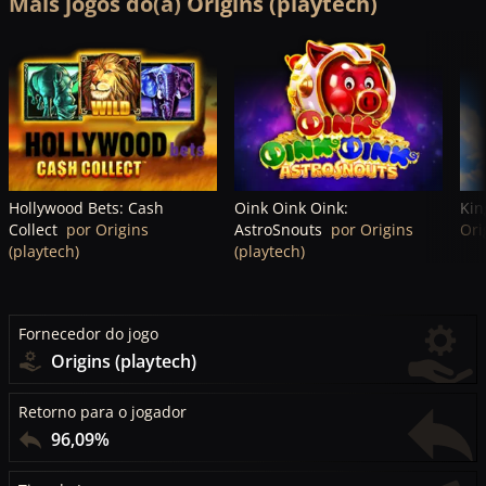
Mais jogos do(a) Origins (playtech)
Hollywood Bets: Cash
Oink Oink Oink:
Kin
Collect
por Origins
AstroSnouts
por Origins
Ori
(playtech)
(playtech)
Fornecedor do jogo
Origins (playtech)
Retorno para o jogador
96,09%