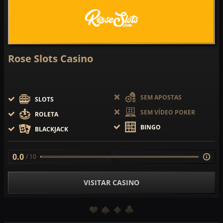
Rose Slots Casino
SEM APOSTAS
SLOTS
SEM VÍDEO POKER
ROLETA
BINGO
BLACKJACK
0.0
/ 10
VISITAR CASINO