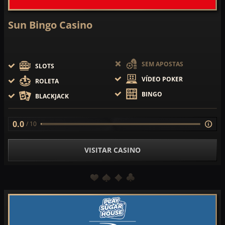
Sun Bingo Casino
SEM APOSTAS
SLOTS
VÍDEO POKER
ROLETA
BINGO
BLACKJACK
0.0
/ 10
VISITAR CASINO