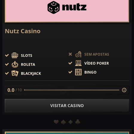
Nutz Casino
SEM APOSTAS
SLOTS
VÍDEO POKER
ROLETA
BINGO
BLACKJACK
0.0
/ 10
VISITAR CASINO