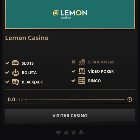
Lemon Casino
SEM APOSTAS
SLOTS
VÍDEO POKER
ROLETA
BINGO
BLACKJACK
0.0
/ 10
VISITAR CASINO