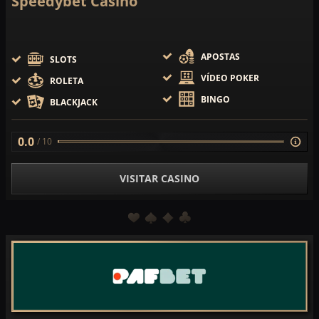
Speedybet Casino
APOSTAS
SLOTS
VÍDEO POKER
ROLETA
BINGO
BLACKJACK
0.0
/ 10
VISITAR CASINO