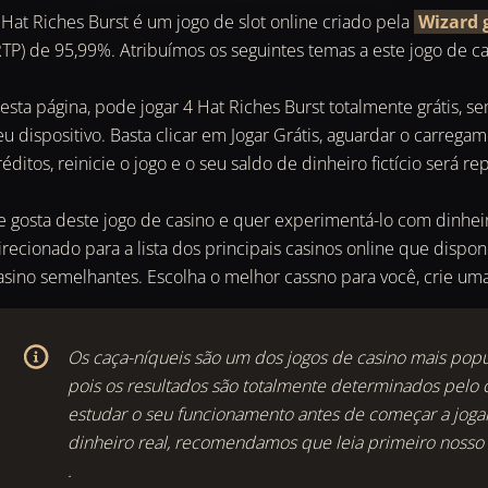
 Hat Riches Burst é um jogo de slot online criado pela
Wizard
RTP) de 95,99%. Atribuímos os seguintes temas a este jogo de c
esta página, pode jogar 4 Hat Riches Burst totalmente grátis, se
eu dispositivo. Basta clicar em Jogar Grátis, aguardar o carrega
réditos, reinicie o jogo e o seu saldo de dinheiro fictício será re
e gosta deste jogo de casino e quer experimentá-lo com dinhei
irecionado para a lista dos principais casinos online que dispon
asino semelhantes. Escolha o melhor cassno para você, crie uma
Os caça-níqueis são um dos jogos de casino mais popu
pois os resultados são totalmente determinados pelo o
estudar o seu funcionamento antes de começar a jogar.
dinheiro real, recomendamos que leia primeiro nosso 
.