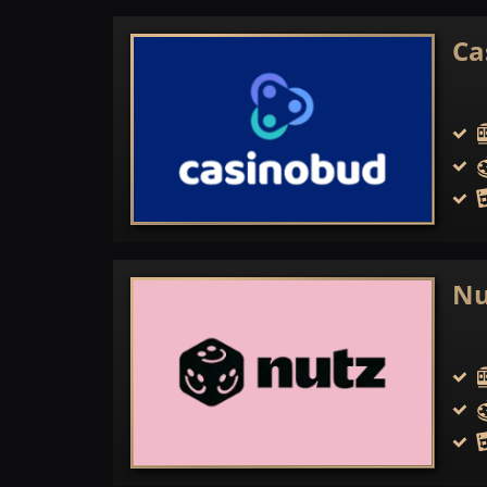
Ca
Nu