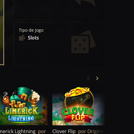
Tipo de Jogo
Slots
Rainbow R
To Even M
por Light
merick Lightning
por
Clover Flip
por Origins