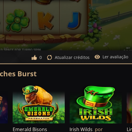
Ler avaliação
0
Atualizar créditos
iches Burst
Emerald Bisons
Irish Wilds
por
Li