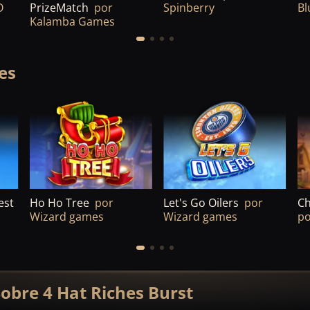
O
PrizeMatch
por
Spinberry
Bl
Kalamba Games
es
est
Ho Ho Tree
por
Let's Go Oilers
por
Ch
d
Wizard games
Wizard games
po
Sobre 4 Hat Riches Burst