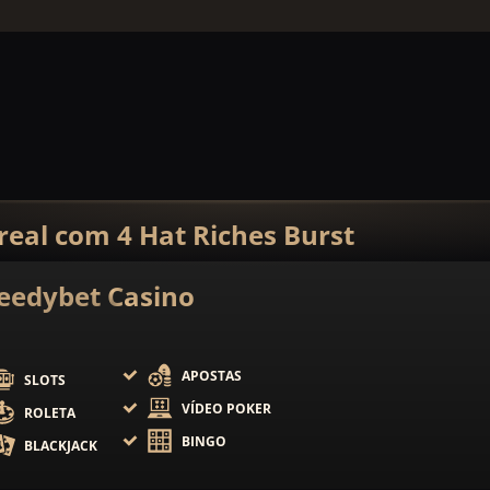
real com 4 Hat Riches Burst
eedybet Casino
APOSTAS
SLOTS
VÍDEO POKER
ROLETA
BINGO
BLACKJACK