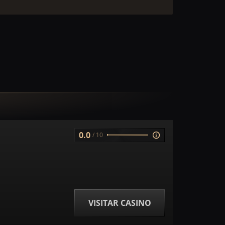
0.0
/ 10
VISITAR CASINO