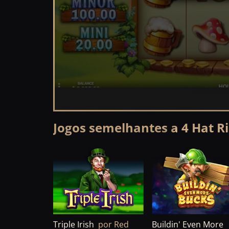
Jogos semelhantes a 4 Hat R
Triple Irish
por Red
Buildin' Even More