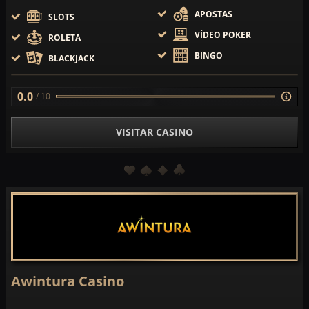
APOSTAS
SLOTS
VÍDEO POKER
ROLETA
BINGO
BLACKJACK
0.0
/ 10
VISITAR CASINO
Awintura Casino