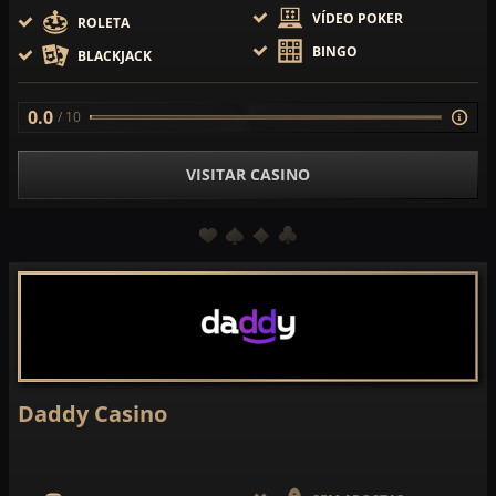
VÍDEO POKER
ROLETA
BINGO
BLACKJACK
0.0
/ 10
VISITAR CASINO
Daddy Casino