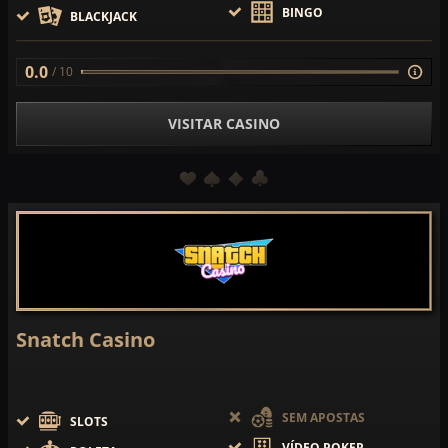
BINGO
BLACKJACK
0.0
/ 10
VISITAR CASINO
Snatch Casino
SEM APOSTAS
SLOTS
VÍDEO POKER