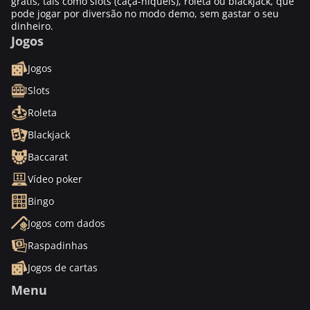
grátis, tais como slots (caça-níqueis), roleta ou blackjack, que
pode jogar por diversão no modo demo, sem gastar o seu
dinheiro.
Jogos
Jogos
Slots
Roleta
Blackjack
Baccarat
Vídeo poker
Bingo
Jogos com dados
Raspadinhas
Jogos de cartas
Menu