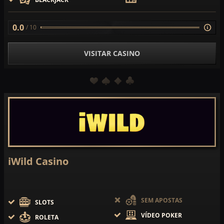
0.0
/ 10
VISITAR CASINO
iWild Casino
SEM APOSTAS
SLOTS
VÍDEO POKER
ROLETA