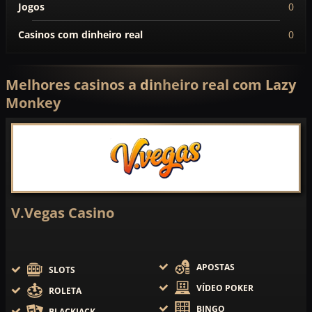
Jogos
0
Casinos com dinheiro real
0
Melhores casinos a dinheiro real com Lazy
Monkey
V.Vegas Casino
APOSTAS
SLOTS
VÍDEO POKER
ROLETA
BINGO
BLACKJACK