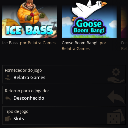
Ice Bass
por Belatra Games
Goose Boom Bang!
por
Fo
Belatra Games
Bel
Fornecedor do jogo
Belatra Games
Retorno para o jogador
Desconhecido
Tipo de Jogo
Slots