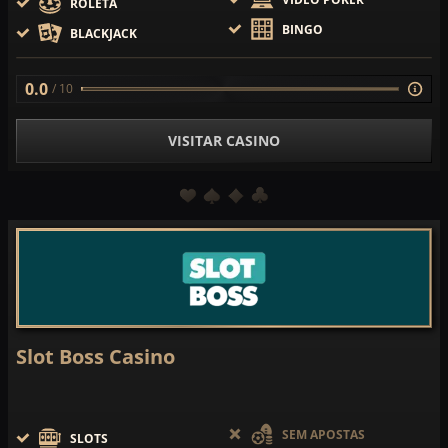
ROLETA
BINGO
BLACKJACK
0.0
/ 10
VISITAR CASINO
Slot Boss Casino
SEM APOSTAS
SLOTS