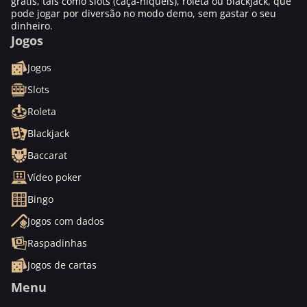
grátis, tais como slots (caça-níqueis), roleta ou blackjack, que
pode jogar por diversão no modo demo, sem gastar o seu
dinheiro.
Jogos
Jogos
Slots
Roleta
Blackjack
Baccarat
Vídeo poker
Bingo
Jogos com dados
Raspadinhas
Jogos de cartas
Menu