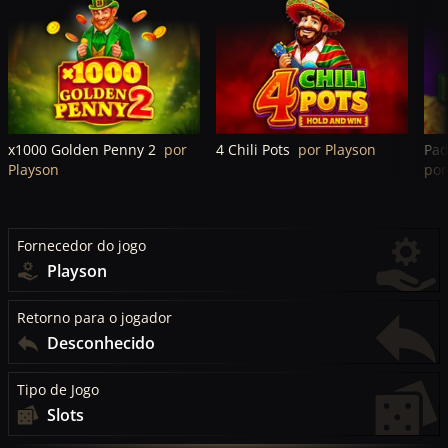
x1000 Golden Penny 2
por
4 Chili Pots
por Playson
Pad
Playson
por
Fornecedor do jogo
Playson
Retorno para o jogador
Desconhecido
Tipo de Jogo
Slots