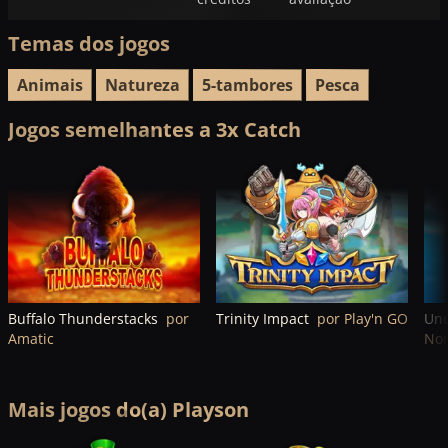
Temas dos jogos
Animais
Natureza
5-tambores
Pesca
Jogos semelhantes a 3x Catch
Buffalo Thunderstacks
por
Trinity Impact
por Play'n GO
Unu
Amatic
Nor
Mais jogos do(a) Playson