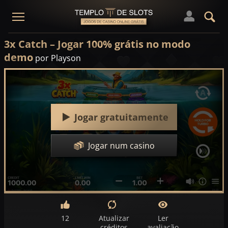
3x Catch – Jogar 100% grátis no modo
demo
por Playson
Jogar gratuitamente
Jogar num casino
12
Atualizar
Ler
créditos
avaliação