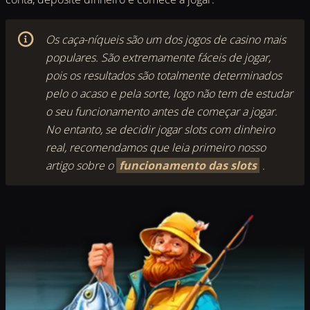
Os caça-níqueis são um dos jogos de casino mais
populares. São extremamente fáceis de jogar,
pois os resultados são totalmente determinados
pelo o acaso e pela sorte, logo não tem de estudar
o seu funcionamento antes de começar a jogar.
No entanto, se decidir jogar slots com dinheiro
real, recomendamos que leia primeiro nosso
artigo sobre o
funcionamento das slots
.