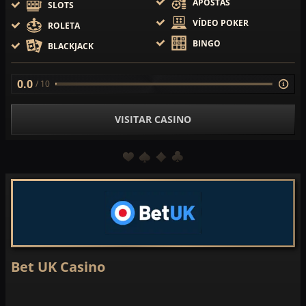
APOSTAS
SLOTS
VÍDEO POKER
ROLETA
BINGO
BLACKJACK
0.0
/ 10
VISITAR CASINO
Bet UK Casino