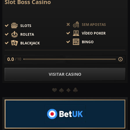
Slot Boss Casino
SEM APOSTAS
SLOTS
VÍDEO POKER
ROLETA
BINGO
BLACKJACK
0.0
/ 10
VISITAR CASINO