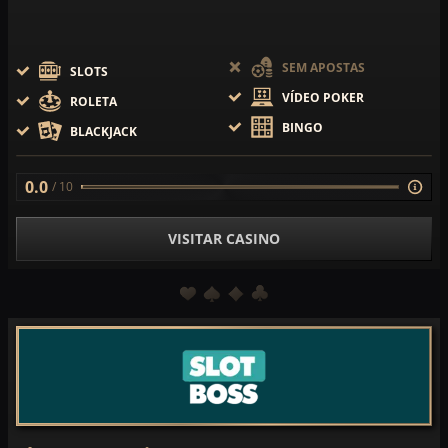
SEM APOSTAS
SLOTS
VÍDEO POKER
ROLETA
BINGO
BLACKJACK
0.0
/ 10
VISITAR CASINO