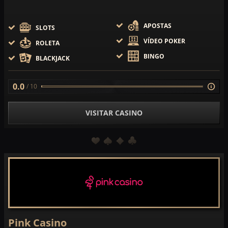
APOSTAS
SLOTS
VÍDEO POKER
ROLETA
BINGO
BLACKJACK
0.0
/ 10
VISITAR CASINO
Pink Casino