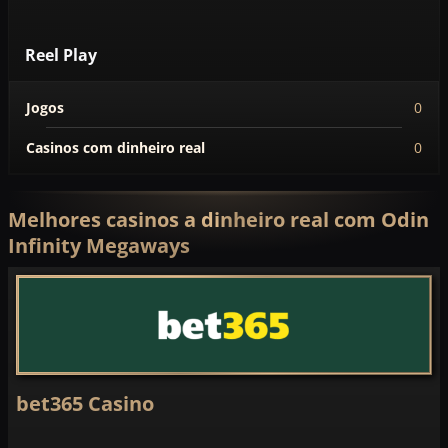
Reel Play
Jogos
0
Casinos com dinheiro real
0
Melhores casinos a dinheiro real com Odin
Infinity Megaways
bet365 Casino