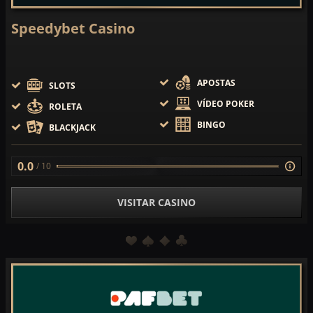
Speedybet Casino
APOSTAS
SLOTS
VÍDEO POKER
ROLETA
BINGO
BLACKJACK
0.0
/ 10
VISITAR CASINO