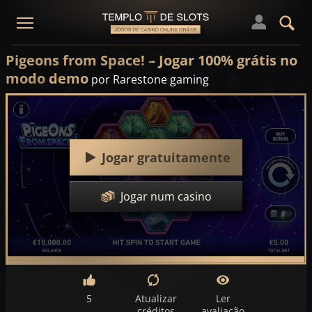
Pigeons from Space! – Jogar 100% grátis no
modo demo
por Rarestone gaming
Jogar gratuitamente
Jogar num casino
5
Atualizar
Ler
créditos
avaliação