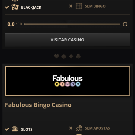
SEM BINGO
BLACKJACK
0.0
/ 10
VISITAR CASINO
Fabulous Bingo Casino
SEM APOSTAS
SLOTS