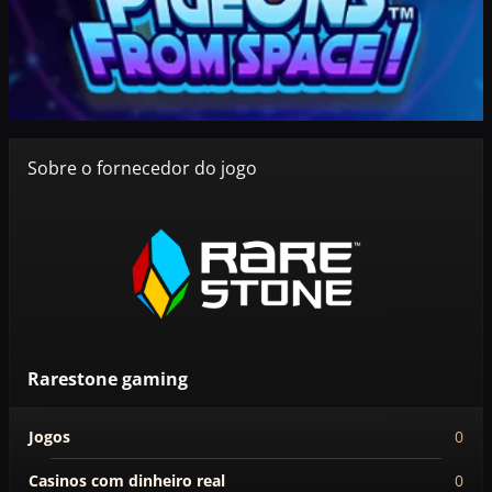
Sobre o fornecedor do jogo
Rarestone gaming
Jogos
0
Casinos com dinheiro real
0