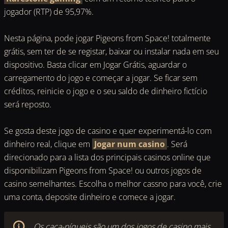
jogador (RTP) de 95,97%.
Nesta página, pode jogar Pigeons from Space! totalmente
grátis, sem ter de se registar, baixar ou instalar nada em seu
dispositivo. Basta clicar em Jogar Grátis, aguardar o
carregamento do jogo e começar a jogar. Se ficar sem
créditos, reinicie o jogo e o seu saldo de dinheiro fictício
será reposto.
Se gosta deste jogo de casino e quer experimentá-lo com
dinheiro real, clique em
Jogar num casino
. Será
direcionado para a lista dos principais casinos online que
disponibilizam Pigeons from Space! ou outros jogos de
casino semelhantes. Escolha o melhor cassno para você, crie
uma conta, deposite dinheiro e comece a jogar.
Os caça-níqueis são um dos jogos de casino mais