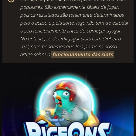
populares. São extremamente fáceis de jogar,
pois os resultados são totalmente determinados
pelo o acaso e pela sorte, logo não tem de estudar
o seu funcionamento antes de começar a jogar.
No entanto, se decidir jogar slots com dinheiro
real, recomendamos que leia primeiro nosso
artigo sobre o
funcionamento das slots
.