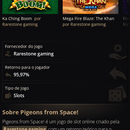
Ka Ching Boom
por
Mega Fire Blaze: The Khan
Fir
Rarestone gaming
por Rarestone gaming
Rar
Fornecedor do jogo
Rarestone gaming
Retorno para o jogador
95,97%
Tipo de Jogo
Slots
Sobre Pigeons from Space!
Pigeons from Space! é um jogo de slot online criado pela
Rarestone gaming
com um retorno teórico para o