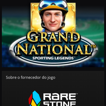
Sobre o fornecedor do jogo