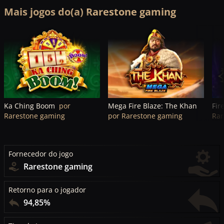
Mais jogos do(a) Rarestone gaming
Ka Ching Boom
por
Mega Fire Blaze: The Khan
Fir
Rarestone gaming
por Rarestone gaming
Rar
Fornecedor do jogo
Rarestone gaming
Retorno para o jogador
94,85%