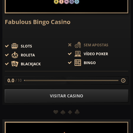
Fabulous Bingo Casino
SEM APOSTAS
SLOTS
VÍDEO POKER
ROLETA
BINGO
BLACKJACK
0.0
/ 10
VISITAR CASINO