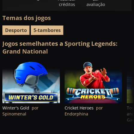
créditos
avaliação
Temas dos jogos
Desporto
5-tambores
Jogos semelhantes a Sporting Legends:
Grand National
Winter's Gold
por
Cricket Heroes
por
Tou
Spinomenal
Endorphina
and
Ga