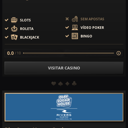
SEM APOSTAS
SLOTS
VÍDEO POKER
ROLETA
BINGO
BLACKJACK
0.0
/ 10
VISITAR CASINO