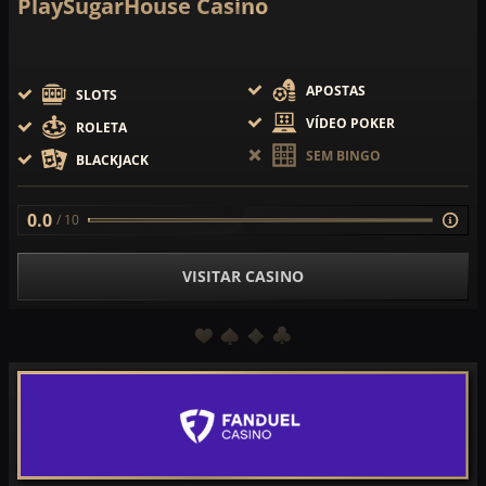
PlaySugarHouse Casino
APOSTAS
SLOTS
VÍDEO POKER
ROLETA
SEM BINGO
BLACKJACK
0.0
/ 10
VISITAR CASINO